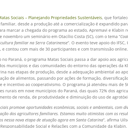
atas Sociais – Planejando Propriedades Sustentáveis
, que fortalec
 familiar, desde a produção até a comercialização é expandido par
Para marcar a chegada do programa ao estado, Apremavi e Klabin r
de novembro um seminário em Otacílio Costa (SC), com o tema “
Coal
icultura familiar na Serra Catarinense
”. O evento teve apoio do IFSC,
, e contou com mais de 30 participantes e com transmissão online.
 no Paraná, o programa Matas Sociais passa a dar apoio aos agric
 dos municípios e das comunidades do entorno das operações da K
rina nas etapas de produção, desde a adequação ambiental ao apo
zação de alimentos, passando por ações de formação, diversificaçã
e e incentivo ao cooperativismo. O programa já atendeu mais de 5
es rurais em nove municípios do Paraná, das quais 72% dos agricu
mento de renda, de produtividade e diminuição do uso de agrotóxi
ciais promove oportunidades econômicas, sociais e ambientais, com di
ação dos agricultores familiares. Estamos muito otimistas com os resu
s nessa nova etapa de atuação agora em Santa Catarina
”, afirma Uil
 Responsabilidade Social e Relações com a Comunidade da Klabin. 