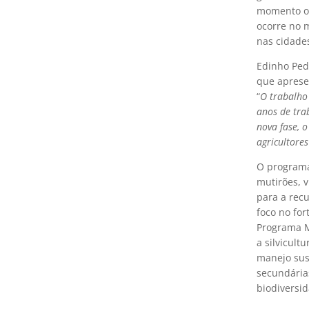
momento o 
ocorre no m
nas cidades
Edinho Ped
que apresen
“
O trabalho
anos de tra
nova fase, 
agricultore
O programa
mutirões, 
para a rec
foco no for
Programa M
a silvicult
manejo sus
secundárias
biodiversid