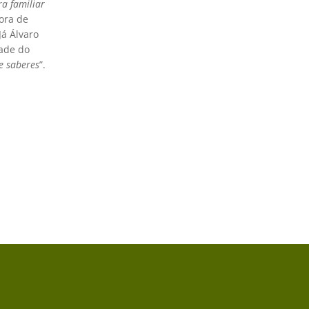
ra familiar
ora de
Já Álvaro
dade do
de saberes
”.