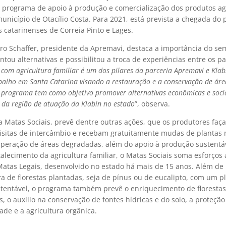
programa de apoio à produção e comercialização dos produtos ag
unicípio de Otacílio Costa. Para 2021, está prevista a chegada do
 catarinenses de Correia Pinto e Lages.
ro Schaffer, presidente da Apremavi, destaca a importância do sem
tou alternativas e possibilitou a troca de experiências entre os pa
 com agricultura familiar é um dos pilares da parceria Apremavi e Klab
balho em Santa Catarina visando a restauração e a conservação de áre
o programa tem como objetivo promover alternativas econômicas e soci
s da região de atuação da Klabin no estado
”, observa.
 Matas Sociais, prevê dentre outras ações, que os produtores faç
visitas de intercâmbio e recebam gratuitamente mudas de plantas 
uperação de áreas degradadas, além do apoio à produção sustentá
talecimento da agricultura familiar, o Matas Sociais soma esforços 
atas Legais, desenvolvido no estado há mais de 15 anos. Além de 
ura de florestas plantadas, seja de pínus ou de eucalipto, com um p
tentável, o programa também prevê o enriquecimento de florestas
, o auxílio na conservação de fontes hídricas e do solo, a proteção
ade e a agricultura orgânica.