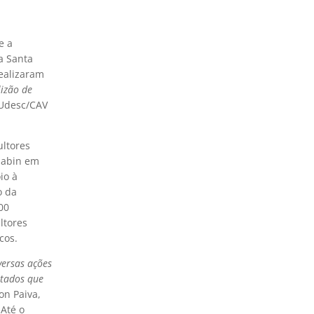
e a
a Santa
ealizaram
izão de
 Udesc/CAV
ultores
labin em
io à
o da
00
ltores
cos.
versas ações
ltados que
son Paiva,
Até o