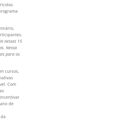
rícolas
 programa
inário,
rticipantes.
in nesses 15
as. Nessa
ais para os
am cursos,
nativas
vel. Com
ao
incentivar
lano de
 da