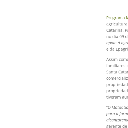
Programa M
agricultura
Catarina. 
no dia 09 
apoio à agr
e da Epagri
Assim como
familiares
Santa Cata
comerciali
propriedad
propriedad
tiveram au
“
O Matas So
para a form
alcançaremo
gerente de