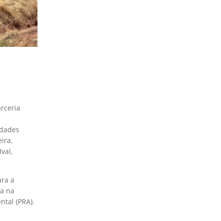
rceria
edades
ira,
vaí,
ara a
a na
ntal (PRA).