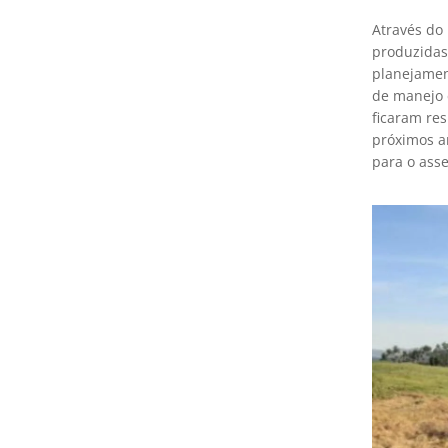
Através do
produzida
planejament
de manejo 
ficaram re
próximos a
para o ass