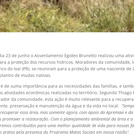
dia 23 de junho o Assentamento Egideo Brunetto realizou uma ativ
para a proteção dos recursos hídricos. Moradores da comunidade, l
nco do Ivaí (PR), se reuniram para a proteção de uma nascente de 
plantio de mudas nativas.
 é de suma importância para as necessidades das famílias, e tam
as atividades econômicas realizadas no território. Segundo Thiago
orador da comunidade, esta ação é muito relevante para a recuper
nte, preservação e manutenção da água e da vida no local:
“Sempr
 recuperar essa área, mas somente agora, com apoio da Apremavi e d
 promover a restauração. Com o planejamento ambiental da área e a
remos contribuídos para uma melhor qualidade de vida para nossas fa
 gratos pela presença do Programa Matas Sociais em nossa região”.