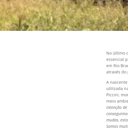
No último 
essencial 
em Rio Bra
através do 
A nascente
utilizada n
Piccini, m
meio ambie
intenção de
conseguimos
mudas, esta
Somos muito