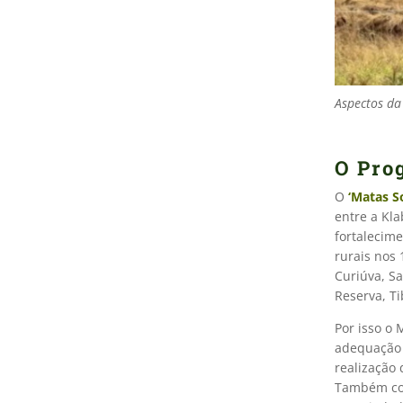
Aspectos da
O Pro
O
‘Matas S
entre a Kla
fortalecim
rurais nos 
Curiúva, S
Reserva, Ti
Por isso o 
adequação 
realização
Também con