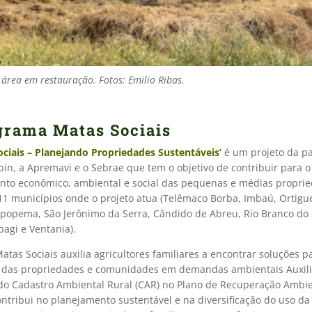
 área em restauração. Fotos: Emilio Ribas.
grama Matas Sociais
ociais – Planejando Propriedades Sustentáveis’
é um projeto da pa
bin, a Apremavi e o Sebrae que tem o objetivo de contribuir para o
ento econômico, ambiental e social das pequenas e médias propri
11 municípios onde o projeto atua (Telêmaco Borba, Imbaú, Ortigue
apopema, São Jerônimo da Serra, Cândido de Abreu, Rio Branco do I
bagi e Ventania).
Matas Sociais auxilia agricultores familiares a encontrar soluções p
das propriedades e comunidades em demandas ambientais Auxili
 do Cadastro Ambiental Rural (CAR) no Plano de Recuperação Ambie
tribui no planejamento sustentável e na diversificação do uso da