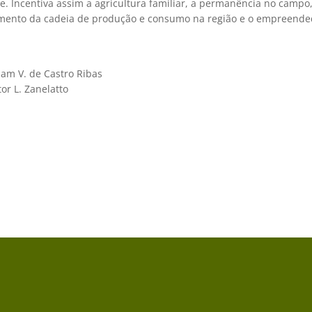
. Incentiva assim a agricultura familiar, a permanência no campo,
mento da cadeia de produção e consumo na região e o empreende
iam V. de Castro Ribas
tor L. Zanelatto