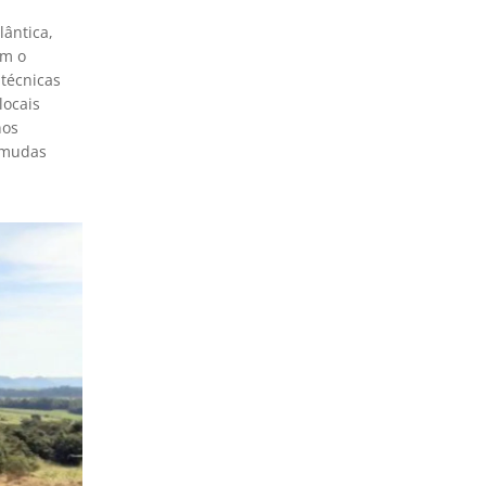
ântica,
am o
 técnicas
locais
nos
l mudas