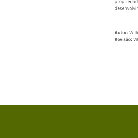
propriedade
desenvolvi
Autor:
Will
Revisão:
Vi