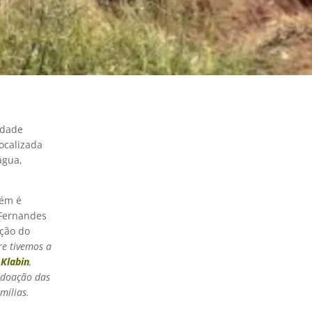
idade
ocalizada
água,
bém é
 Fernandes
ação do
e tivemos a
a
Klabin
,
 doação das
mílias.