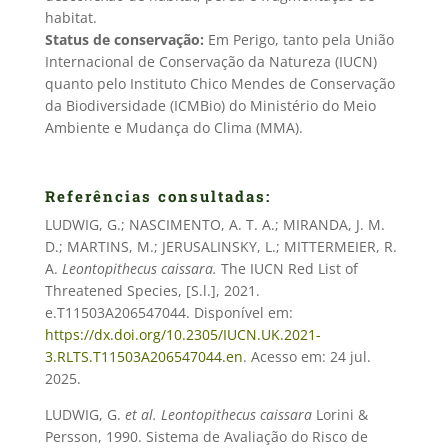
habitat.
Status de conservação:
Em Perigo, tanto pela União
Internacional de Conservação da Natureza (IUCN)
quanto pelo Instituto Chico Mendes de Conservação
da Biodiversidade (ICMBio) do Ministério do Meio
Ambiente e Mudança do Clima (MMA).
Referências consultadas:
LUDWIG, G.; NASCIMENTO, A. T. A.; MIRANDA, J. M.
D.; MARTINS, M.; JERUSALINSKY, L.; MITTERMEIER, R.
A.
Leontopithecus caissara.
The IUCN Red List of
Threatened Species, [S.l.], 2021.
e.T11503A206547044. Disponível em:
https://dx.doi.org/10.2305/IUCN.UK.2021-
3.RLTS.T11503A206547044.en
. Acesso em: 24 jul.
2025.
LUDWIG, G.
et al.
Leontopithecus caissara
Lorini &
Persson, 1990. Sistema de Avaliação do Risco de