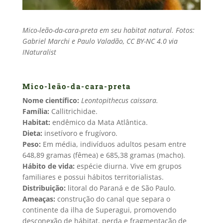
Mico-leão-da-cara-preta em seu habitat natural. Fotos:
Gabriel Marchi e Paulo Valadão, CC BY-NC 4.0 via
INaturalist
Mico-leão-da-cara-preta
Nome científico:
Leontopithecus caissara.
Família:
Callitrichidae.
Habitat:
endêmico da Mata Atlântica.
Dieta:
insetívoro e frugívoro.
Peso:
Em média, indivíduos adultos pesam entre
648,89 gramas (fêmea) e 685,38 gramas (macho).
Hábito de vida:
espécie diurna. Vive em grupos
familiares e possui hábitos territorialistas.
Distribuição:
litoral do Paraná e de São Paulo.
Ameaças:
construção do canal que separa o
continente da ilha de Superagui, promovendo
desconexão de hábitat, perda e fragmentação de