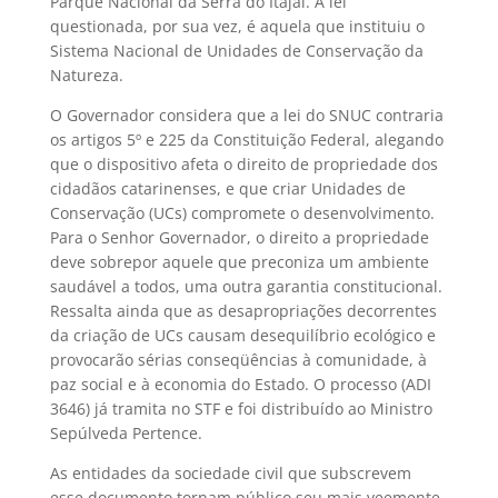
Parque Nacional da Serra do Itajaí. A lei
questionada, por sua vez, é aquela que instituiu o
Sistema Nacional de Unidades de Conservação da
Natureza.
O Governador considera que a lei do SNUC contraria
os artigos 5º e 225 da Constituição Federal, alegando
que o dispositivo afeta o direito de propriedade dos
cidadãos catarinenses, e que criar Unidades de
Conservação (UCs) compromete o desenvolvimento.
Para o Senhor Governador, o direito a propriedade
deve sobrepor aquele que preconiza um ambiente
saudável a todos, uma outra garantia constitucional.
Ressalta ainda que as desapropriações decorrentes
da criação de UCs causam desequilíbrio ecológico e
provocarão sérias conseqüências à comunidade, à
paz social e à economia do Estado. O processo (ADI
3646) já tramita no STF e foi distribuído ao Ministro
Sepúlveda Pertence.
As entidades da sociedade civil que subscrevem
esse documento tornam público seu mais veemente