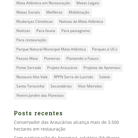
Mata Atlântica em Restauração
Matas Legais
Matas Sociais
Melíferas
Mobilização
Mudanças Climáticas
Nativas da Mata Atlântica
Notícias
Para fauna
Para paisagismo
Para restauração
Parque Natural Municipal Mata Atlântica
Parques e UCs
Passos Maia
Pioneiras
Plantando o Futuro
Ponte Serrada
Projeto Araucária
Projetos da Apremavi
Restaura Alto Vale
RPPN Serra do Lucindo
Salete
Santa Terezinha
Secundárias
Vitor Meireles
Viveiro Jardim das Florestas
Posts recentes
Conservador das Araucárias alcança mais de 3.500
hectares em restauração
Com participação da Apremavi, relatório “Mulheres