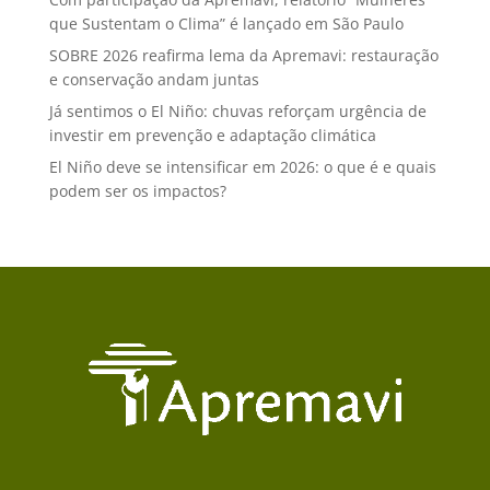
que Sustentam o Clima” é lançado em São Paulo
SOBRE 2026 reafirma lema da Apremavi: restauração
e conservação andam juntas
Já sentimos o El Niño: chuvas reforçam urgência de
investir em prevenção e adaptação climática
El Niño deve se intensificar em 2026: o que é e quais
podem ser os impactos?