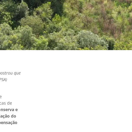
ostrou que
PSA)
e
cas de
onserva e
lação do
mpensação