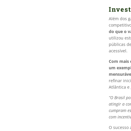
Inves
Além dos g
competitiv
do que o v
utilizou es
públicas de
acessível.
Com mais d
um exempl
mensurávei
refinar ini
Atlântica e
“O Brasil p
atingir a co
cumpram ess
com incenti
O sucesso 