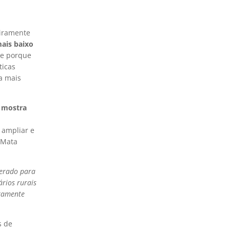
eiramente
ais baixo
te porque
ticas
a mais
 mostra
 ampliar e
a Mata
perado para
ários rurais
ntamente
s de