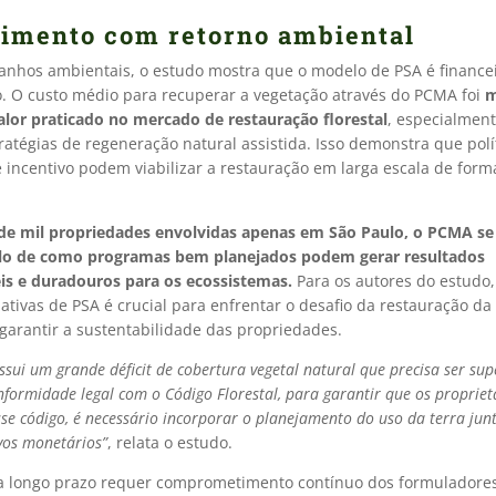
timento com retorno ambiental
anhos ambientais, o estudo mostra que o modelo de PSA é financ
o. O custo médio para recuperar a vegetação através do PCMA foi
m
alor praticado no mercado de restauração florestal
, especialmen
tratégias de regeneração natural assistida. Isso demonstra que polí
 incentivo podem viabilizar a restauração em larga escala de form
e mil propriedades envolvidas apenas em São Paulo, o PCMA se
o de como programas bem planejados podem gerar resultados
s e duradouros para os ecossistemas.
Para os autores do estudo,
ciativas de PSA é crucial para enfrentar o desafio da restauração d
 garantir a sustentabilidade das propriedades.
ossui um grande déficit de cobertura vegetal natural que precisa ser su
nformidade legal com o Código Florestal, para garantir que os propriet
e código, é necessário incorporar o planejamento do uso da terra ju
vos monetários”
, relata o estudo.
a longo prazo requer comprometimento contínuo dos formuladore