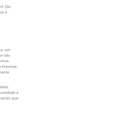
em São
ros a
ia, um
ue não
anhos
 Florestal.
amente
óveis
qualidade e
hantes que