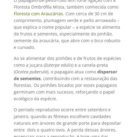
O papagaio-de-peito-roxo tem forte ligação com a
Floresta Ombrófila Mista, também conhecida como
Floresta com Araucárias
. Com cerca de 30 cm de
comprimento, plumagem verde e peito arroxeado –
que explica o nome popular – a espécie se alimenta
de frutos e sementes, especialmente do pinhão,
semente da araucária, que abre com o bico robusto
e curvado.
Ao se alimentar dos pinhões e de frutos de espécies
como a juçara (
Euterpe edulis
) e a canela-preta
(
Ocotea puberula
), o papagaio atua como
dispersor
de sementes
, contribuindo com a restauração das
florestas. Os pinhões bicados por esses papagaios
germinam com mais sucesso, reforçando o papel
ecológico da espécie.
O período reprodutivo ocorre entre setembro e
janeiro, quando as fêmeas escolhem cavidades
naturais em árvores de grande porte para depositar
entre dois e quatro ovos. A perda dessas árvores,
essenciais para a reprodução, é hoje uma das