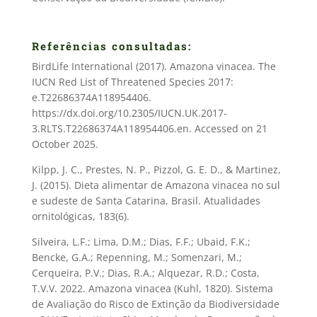
Referências consultadas:
BirdLife International (2017). Amazona vinacea. The
IUCN Red List of Threatened Species 2017:
e.T22686374A118954406.
https://dx.doi.org/10.2305/IUCN.UK.2017-
3.RLTS.T22686374A118954406.en. Accessed on 21
October 2025.
Kilpp, J. C., Prestes, N. P., Pizzol, G. E. D., & Martinez,
J. (2015). Dieta alimentar de Amazona vinacea no sul
e sudeste de Santa Catarina, Brasil. Atualidades
ornitológicas, 183(6).
Silveira, L.F.; Lima, D.M.; Dias, F.F.; Ubaid, F.K.;
Bencke, G.A.; Repenning, M.; Somenzari, M.;
Cerqueira, P.V.; Dias, R.A.; Alquezar, R.D.; Costa,
T.V.V. 2022. Amazona vinacea (Kuhl, 1820). Sistema
de Avaliação do Risco de Extinção da Biodiversidade