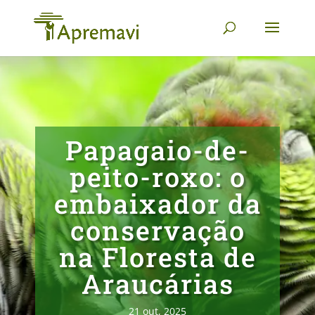
Papagaio-de-
peito-roxo: o
embaixador da
conservação
na Floresta de
Araucárias
21 out, 2025