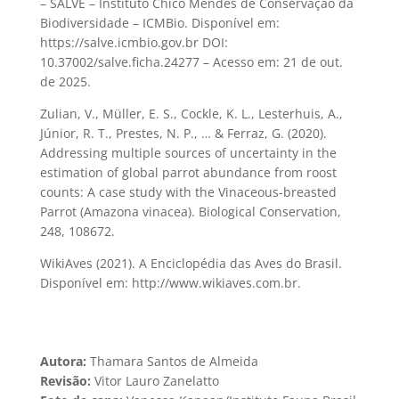
– SALVE – Instituto Chico Mendes de Conservação da
Biodiversidade – ICMBio. Disponível em:
https://salve.icmbio.gov.br DOI:
10.37002/salve.ficha.24277 – Acesso em: 21 de out.
de 2025.
Zulian, V., Müller, E. S., Cockle, K. L., Lesterhuis, A.,
Júnior, R. T., Prestes, N. P., … & Ferraz, G. (2020).
Addressing multiple sources of uncertainty in the
estimation of global parrot abundance from roost
counts: A case study with the Vinaceous-breasted
Parrot (Amazona vinacea). Biological Conservation,
248, 108672.
WikiAves (2021). A Enciclopédia das Aves do Brasil.
Disponível em: http://www.wikiaves.com.br.
Autora:
Thamara Santos de Almeida
Revisão:
Vitor Lauro Zanelatto