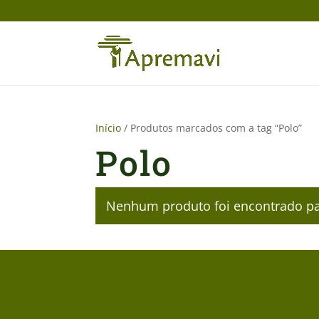
Início
/ Produtos marcados com a tag “Polo”
Polo
Nenhum produto foi encontrado par