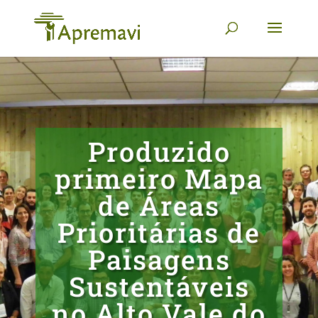
Produzido
primeiro Mapa
de Áreas
Prioritárias de
Paisagens
Sustentáveis
no Alto Vale do