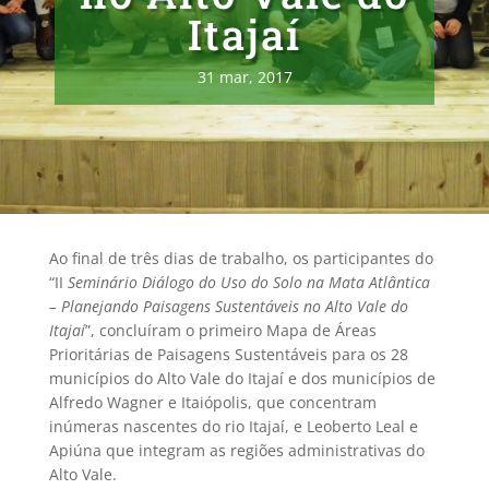
Itajaí
31 mar, 2017
Ao final de três dias de trabalho, os participantes do
“II
Seminá
rio Di
á
logo do Uso do Solo na Mata Atl
â
ntica
– Planejando Paisagens Sustent
á
veis no Alto Vale do
Itaja
í
”, concluíram o primeiro Mapa de Áreas
Prioritárias de Paisagens Sustentáveis para os 28
municípios do Alto Vale do Itajaí e dos municípios de
Alfredo Wagner e Itaiópolis, que concentram
inúmeras nascentes do rio Itajaí, e Leoberto Leal e
Apiúna que integram as regiões administrativas do
Alto Vale.