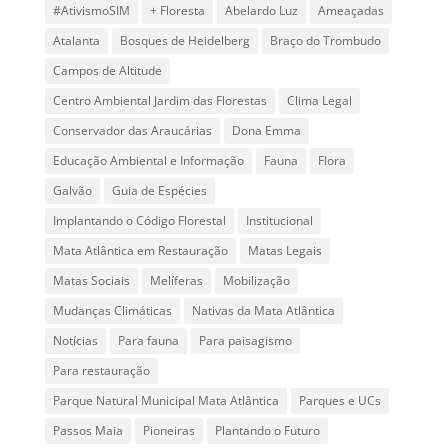
#AtivismoSIM
+ Floresta
Abelardo Luz
Ameaçadas
Atalanta
Bosques de Heidelberg
Braço do Trombudo
Campos de Altitude
Centro Ambiental Jardim das Florestas
Clima Legal
Conservador das Araucárias
Dona Emma
Educação Ambiental e Informação
Fauna
Flora
Galvão
Guia de Espécies
Implantando o Código Florestal
Institucional
Mata Atlântica em Restauração
Matas Legais
Matas Sociais
Melíferas
Mobilização
Mudanças Climáticas
Nativas da Mata Atlântica
Notícias
Para fauna
Para paisagismo
Para restauração
Parque Natural Municipal Mata Atlântica
Parques e UCs
Passos Maia
Pioneiras
Plantando o Futuro