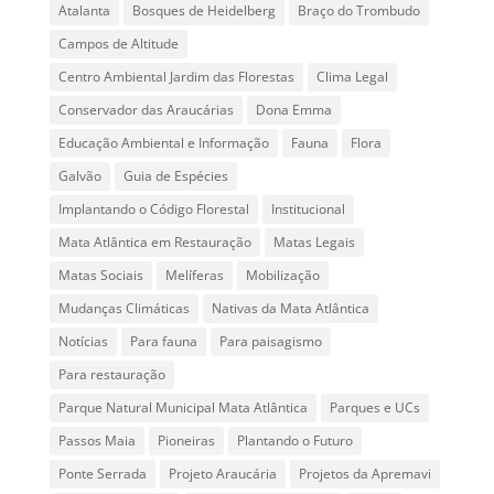
Atalanta
Bosques de Heidelberg
Braço do Trombudo
Campos de Altitude
Centro Ambiental Jardim das Florestas
Clima Legal
Conservador das Araucárias
Dona Emma
Educação Ambiental e Informação
Fauna
Flora
Galvão
Guia de Espécies
Implantando o Código Florestal
Institucional
Mata Atlântica em Restauração
Matas Legais
Matas Sociais
Melíferas
Mobilização
Mudanças Climáticas
Nativas da Mata Atlântica
Notícias
Para fauna
Para paisagismo
Para restauração
Parque Natural Municipal Mata Atlântica
Parques e UCs
Passos Maia
Pioneiras
Plantando o Futuro
Ponte Serrada
Projeto Araucária
Projetos da Apremavi