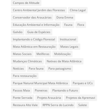
Campos de Altitude
Centro Ambiental Jardim das Florestas
Clima Legal
Conservador das Araucárias
Dona Emma
Educação Ambiental e Informação
Fauna
Flora
Galvão
Guia de Espécies
Implantando o Código Florestal
Institucional
Mata Atlântica em Restauração
Matas Legais
Matas Sociais
Melíferas
Mobilização
Mudanças Climáticas
Nativas da Mata Atlântica
Notícias
Para fauna
Para paisagismo
Para restauração
Parque Natural Municipal Mata Atlântica
Parques e UCs
Passos Maia
Pioneiras
Plantando o Futuro
Ponte Serrada
Projeto Araucária
Projetos da Apremavi
Restaura Alto Vale
RPPN Serra do Lucindo
Salete