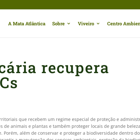
A Mata Atlântica
Sobre
Viveiro
Centro Ambien
cária recupera
UCs
rritoriais que recebem um regime especial de proteção e administ
ies de animais e plantas e também proteger locais de grande beleza
. Porém, além de conservar e proteger a biodiversidade dentro dos
garantir a manutenção dos serviços ambientais, proteção da biodiv