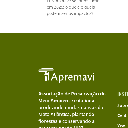
El Niño deve se intensificar
em 2026: o que é e quais
podem ser os impactos?
Associação de Preservação do
INST
Meio Ambiente e da Vida
Sobr
produzindo mudas nativas da
Mata Atlântica, plantando
Cent
florestas e conservando a
Vivei
natureza desde 1987.