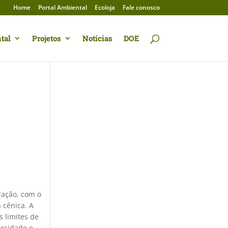
Home
Portal Ambiental
Ecoloja
Fale conosco
tal
Projetos
Notícias
DOE
ração, com o
 cênica. A
 limites de
ersidade e