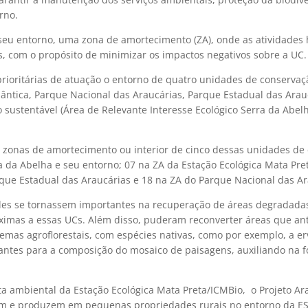
rno.
 seu entorno, uma zona de amortecimento (ZA), onde as atividade
as, com o propósito de minimizar os impactos negativos sobre a UC.
rioritárias de atuação o entorno de quatro unidades de conservaç
lântica, Parque Nacional das Araucárias, Parque Estadual das Arau
 sustentável (Área de Relevante Interesse Ecológico Serra da Abelh
zonas de amortecimento ou interior de cinco dessas unidades de
ra da Abelha e seu entorno; 07 na ZA da Estação Ecológica Mata Pre
que Estadual das Araucárias e 18 na ZA do Parque Nacional das Ar
 eles se tornassem importantes na recuperação de áreas degradada
róximas a essas UCs. Além disso, puderam reconverter áreas que a
stemas agroflorestais, com espécies nativas, como por exemplo, a e
tantes para a composição do mosaico de paisagens, auxiliando na 
sta ambiental da Estação Ecológica Mata Preta/ICMBio, o Projeto Ar
ivem e produzem em pequenas propriedades rurais no entorno da ES