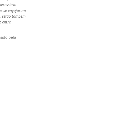
necessário
tes se engajaram
im, estão também
e entre
nado pela