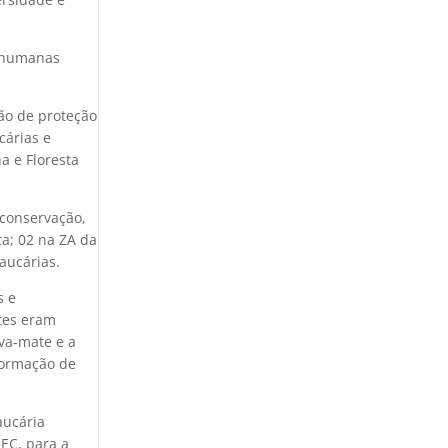
s humanas
ão de proteção
cárias e
a e Floresta
 conservação,
ta; 02 na ZA da
aucárias.
s e
ntes eram
rva-mate e a
formação de
aucária
EC, para a