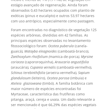
estágio avançado de regeneração. Ainda foram
observados 0,43 hectares ocupados com plantio de
exóticas (pinus e eucalipto) e outros 53,97 hectares
com uso antrópico, especialmente como pastagem.
Foram encontradas no diagnóstico de vegetação 125
espécies arbóreas, divididas em 42 famílias. As
principais espécies observadas no levantamento
fitossociológico foram:
Ocotea puberula
(canela-
guaicá)
, Matayba eleagnoides
(camboatá-branco),
Zanthoxylum rhoifolium (
mamica-de-porca
), Myrsine
coriacea
(capororoquinha)
, Araucaria angustifolia
(araucária)
, Cupania vernalis
(camboatá-vermelho)
,
Schinus terebinthifolia
(aroeira-vermelha)
, Sapium
glandulosum
(leiteiro),
Ocotea porosa
(imbuia) e
Ateleia glazioveana
(timbó). A família botânica com
maior número de espécies encontradas foi
Myrtaceae, característica das frutíferas como
pitanga, araçá, cereja e uvaia. Um dado relevante a
ser mencionado é que 66,29% das espécies vegetais