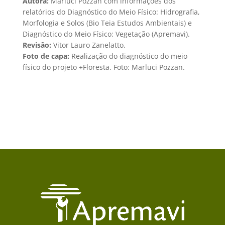
Autora:
Marluci Pozzan com informações dos
relatórios do Diagnóstico do Meio Físico: Hidrografia,
Morfologia e Solos (Bio Teia Estudos Ambientais) e
Diagnóstico do Meio Físico: Vegetação (Apremavi).​
Revisão:
Vitor Lauro Zanelatto.
Foto de capa:
Realização do diagnóstico do meio
físico do projeto +Floresta. Foto: Marluci Pozzan.