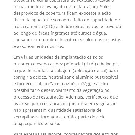
inicial, médio e avançado de restauração). Solos
desprovidos de cobertura ficam expostos a ação
física da água, que somado a falta de capacidade de
troca catiônica (CTC) e de barreiras físicas, é lixiviado
ao longo de áreas íngremes até cursos d’água,
causando o empobrecimento dos solos nas encostas
e assoreamento dos rios.
Em várias unidades de implantação os solos
possuem elevada acidez potencial (H+Al) e baixo pH,
o que demandará a calagem (aplicação de cal) para
corrigir a acidez, neutralizar o alumínio (Al) trocável
e fornecer cálcio (Ca) e magnésio (Mg), e assim
possibilitar o desenvolvimento da vegetação no
processo de restauração. Ademais, verificou-se que
as áreas para restauração que possuem vegetação
não apresentam quantidade satisfatória de
serrapilheira formada e, então, parte do ciclo
biogeoquímico é baixo.
Para Fabiana Dallacorte, coordenadora dos estudos