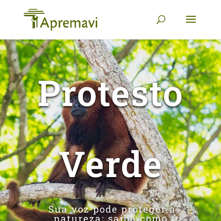
Protesto
Verde
Sua voz pode proteger a
natureza: saiba como