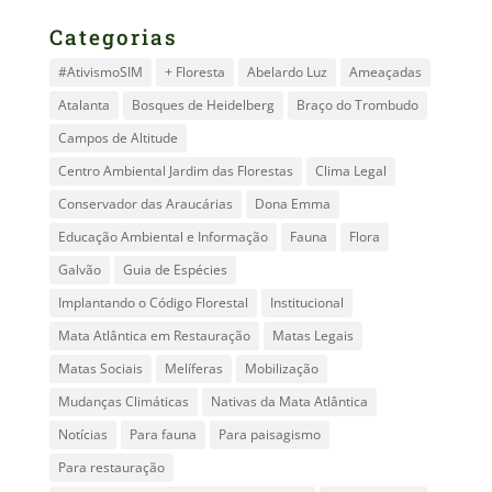
Categorias
#AtivismoSIM
+ Floresta
Abelardo Luz
Ameaçadas
Atalanta
Bosques de Heidelberg
Braço do Trombudo
Campos de Altitude
Centro Ambiental Jardim das Florestas
Clima Legal
Conservador das Araucárias
Dona Emma
Educação Ambiental e Informação
Fauna
Flora
Galvão
Guia de Espécies
Implantando o Código Florestal
Institucional
Mata Atlântica em Restauração
Matas Legais
Matas Sociais
Melíferas
Mobilização
Mudanças Climáticas
Nativas da Mata Atlântica
Notícias
Para fauna
Para paisagismo
Para restauração