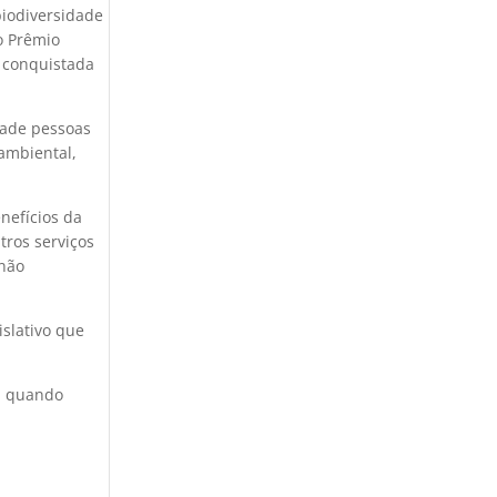
biodiversidade
o Prêmio
i conquistada
dade pessoas
 ambiental,
enefícios da
tros serviços
 não
islativo que
, quando