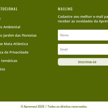
ITUCIONAL
MAILING
Cadastre seu melhor e-mail p
e
receber as novidades da Apre
ro Ambiental
ro Jardim das Florestas
e Mata Atlântica
ica de Privacidade
 temáticas
Inscreva-se
tos
© Apremavi 2026 | Todos os direitos reservados.