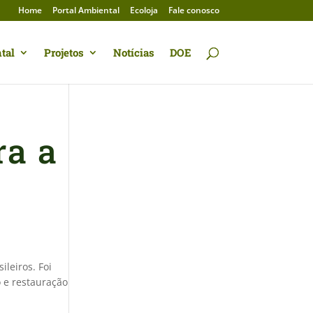
Home
Portal Ambiental
Ecoloja
Fale conosco
tal
Projetos
Notícias
DOE
ra a
leiros. Foi
o e restauração