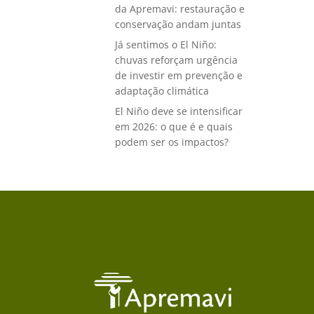
da Apremavi: restauração e
conservação andam juntas
Já sentimos o El Niño:
chuvas reforçam urgência
de investir em prevenção e
adaptação climática
El Niño deve se intensificar
em 2026: o que é e quais
podem ser os impactos?