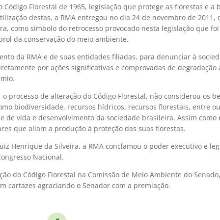
 Código Florestal de 1965, legislação que protege as florestas e a 
 utilização destas, a RMA entregou no dia 24 de novembro de 2011, 
ra, como símbolo do retrocesso provocado nesta legislação que fo
prol da conservação do meio ambiente.
ento da RMA e de suas entidades filiadas, para denunciar à socie
ndiretamente por ações significativas e comprovadas de degradação
êmio.
r o processo de alteração do Código Florestal, não considerou os b
omo biodiversidade, recursos hídricos, recursos florestais, entre ou
e de vida e desenvolvimento da sociedade brasileira. Assim como
ares que aliam a produção á proteção das suas florestas.
iz Henrique da Silveira, a RMA conclamou o poder executivo e leg
Congresso Nacional.
ação do Código Florestal na Comissão de Meio Ambiente do Senado
m cartazes agraciando o Senador com a premiação.