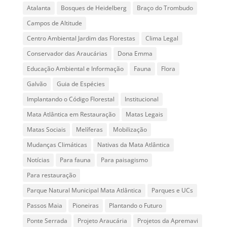
Atalanta
Bosques de Heidelberg
Braço do Trombudo
Campos de Altitude
Centro Ambiental Jardim das Florestas
Clima Legal
Conservador das Araucárias
Dona Emma
Educação Ambiental e Informação
Fauna
Flora
Galvão
Guia de Espécies
Implantando o Código Florestal
Institucional
Mata Atlântica em Restauração
Matas Legais
Matas Sociais
Melíferas
Mobilização
Mudanças Climáticas
Nativas da Mata Atlântica
Notícias
Para fauna
Para paisagismo
Para restauração
Parque Natural Municipal Mata Atlântica
Parques e UCs
Passos Maia
Pioneiras
Plantando o Futuro
Ponte Serrada
Projeto Araucária
Projetos da Apremavi