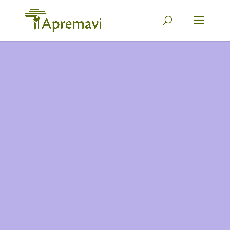
Uma iniciativa para
entender e discutir os
múltiplos impactos das
mudanças climáticas em
Santa Catarina e propor
soluções para o nosso