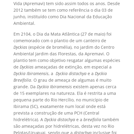
Vida (Apremavi) tem sido assim todos os anos. Desde
2012 também se tem como referência o dia 03 de
junho, instituído como Dia Nacional da Educação
Ambiental.
Em 2104, o Dia da Mata Atlântica (27 de maio) foi
comemorado com o plantio de um canteiro de
Dyckias
(espécie de bromélia), no jardim do Centro
Ambiental Jardim das Florestas, da Apremavi. O
plantio tem como objetivo resgatar algumas espécies
de
Dyckias
ameaçadas de extinção, em especial a
Dyckia Ibiramensis
, a
Dyckia distachya
e a
Dyckia
Brevifolia
. O grau de ameaça de algumas é muito
grande. Da
Dyckia Ibiramensis
existem apenas cerca
de 15 exemplares na natureza. Ela é restrita a uma
pequena parte do Rio Hercílio, no município de
Ibirama (SC), exatamente num local onde está
prevista a construção de uma PCH (Central
hidrelétrica). A
Dyckia distachya
e a
brevifolia
também
são ameaçadas por hidrelétricas, desta vez no Rio
Pelotas/Uruguai, sendo que a
distachya
inclusive foi