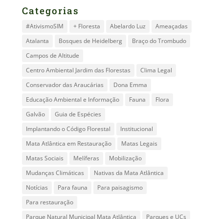
Categorias
#AtivismoSIM
+ Floresta
Abelardo Luz
Ameaçadas
Atalanta
Bosques de Heidelberg
Braço do Trombudo
Campos de Altitude
Centro Ambiental Jardim das Florestas
Clima Legal
Conservador das Araucárias
Dona Emma
Educação Ambiental e Informação
Fauna
Flora
Galvão
Guia de Espécies
Implantando o Código Florestal
Institucional
Mata Atlântica em Restauração
Matas Legais
Matas Sociais
Melíferas
Mobilização
Mudanças Climáticas
Nativas da Mata Atlântica
Notícias
Para fauna
Para paisagismo
Para restauração
Parque Natural Municipal Mata Atlântica
Parques e UCs