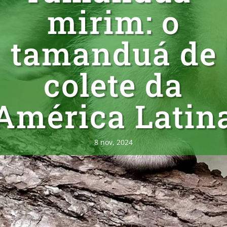
mirim: o
tamanduá de
colete da
América Latin
8 nov, 2024