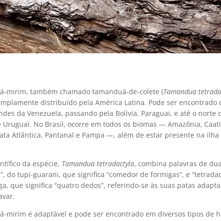
á-mirim, também chamado tamanduá-de-colete (
Tamandua tetrada
mplamente distribuído pela América Latina. Pode ser encontrado 
ndes da Venezuela, passando pela Bolívia, Paraguai, e até o norte 
e Uruguai. No Brasil, ocorre em todos os biomas — Amazônia, Caat
ata Atlântica, Pantanal e Pampa —, além de estar presente na ilha
ntífico da espécie,
Tamandua tetradactyla
, combina palavras de dua
 do tupi-guarani, que significa “comedor de formigas”, e “tetradac
a, que significa “quatro dedos”, referindo-se às suas patas adapt
avar.
-mirim é adaptável e pode ser encontrado em diversos tipos de ha