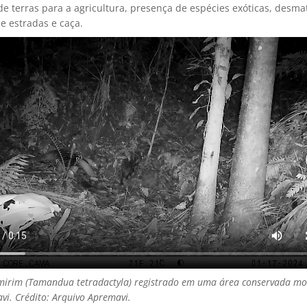
de terras para a agricultura, presença de espécies exóticas, desm
e estradas e caça.
irim (
Tamandua tetradactyla
) registrado em uma área conservada m
vi. Crédito: Arquivo Apremavi.