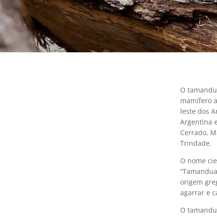
O tamandu
mamífero a
leste dos A
Argentina 
Cerrado, M
Trindade.
O nome cie
“Tamandua”,
origem greg
agarrar e c
O tamanduá