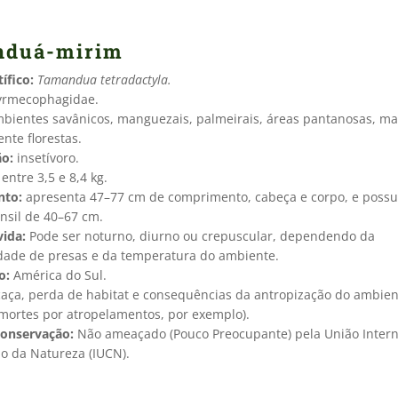
nduá-mirim
ífico:
Tamandua tetradactyla
.
rmecophagidae.
bientes savânicos, manguezais, palmeirais, áreas pantanosas, ma
nte florestas.
ão:
insetívoro.
 entre 3,5 e 8,4 kg.
nto:
apresenta 47–77 cm de comprimento, cabeça e corpo, e poss
nsil de 40–67 cm.
vida:
Pode ser noturno, diurno ou crepuscular, dependendo da
idade de presas e da temperatura do ambiente.
o:
América do Sul.
aça, perda de habitat e consequências da antropização do ambien
mortes por atropelamentos, por exemplo).
conservação:
Não ameaçado (Pouco Preocupante) pela União Intern
o da Natureza (IUCN).