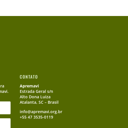
CONTATO
ara
Apremavi
mavi.
Estrada Geral s/n
Alto Dona Luiza
Atalanta, SC – Brasil
info@apremavi.org.br
+55 47 3535-0119