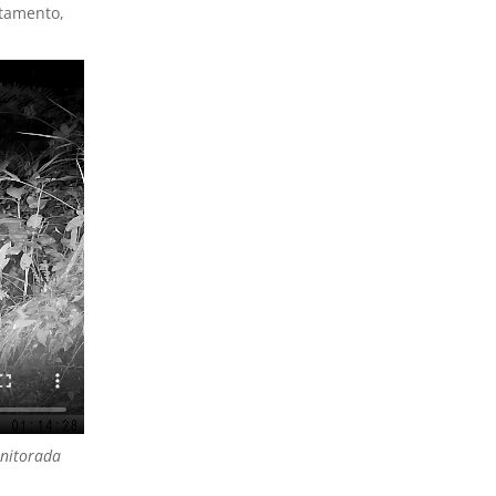
atamento,
onitorada