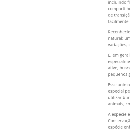
incluindo f
compartilh
de transiçã
facilmente
Reconhecid
natural: u
variações,
É, em geral
especialme
ativo, bus
pequenos g
Esse anima
especial pe
utilizar b
animais, c
A espécie é
Conservaçã
espécie enf