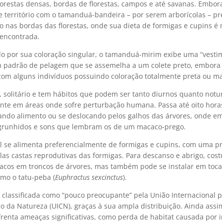
lorestas densas, bordas de florestas, campos e até savanas. Embor
e território com o tamanduá-bandeira – por serem arborícolas – pr
o nas bordas das florestas, onde sua dieta de formigas e cupins é
 encontrada.
o por sua coloração singular, o tamanduá-mirim exibe uma “vesti
m padrão de pelagem que se assemelha a um colete preto, embora
 com alguns indivíduos possuindo coloração totalmente preta ou m
, solitário e tem hábitos que podem ser tanto diurnos quanto notu
nte em áreas onde sofre perturbação humana. Passa até oito hora
cando alimento ou se deslocando pelos galhos das árvores, onde em
runhidos e sons que lembram os de um macaco-prego.
l se alimenta preferencialmente de formigas e cupins, com uma p
las castas reprodutivas das formigas. Para descanso e abrigo, cos
uracos em troncos de árvores, mas também pode se instalar em toca
omo o tatu-peba (
Euphractus sexcinctus
).
 classificada como “pouco preocupante” pela União Internacional p
o da Natureza (UICN), graças à sua ampla distribuição. Ainda assi
renta ameaças significativas, como perda de habitat causada por 