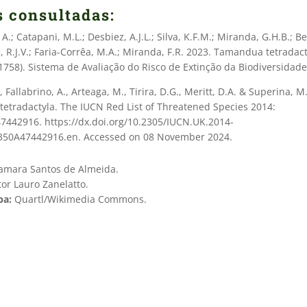
s consultadas:
A.; Catapani, M.L.; Desbiez, A.J.L.; Silva, K.F.M.; Miranda, G.H.B.; B
te, R.J.V.; Faria-Corrêa, M.A.; Miranda, F.R. 2023. Tamandua tetradac
1758). Sistema de Avaliação do Risco de Extinção da Biodiversidade
, Fallabrino, A., Arteaga, M., Tirira, D.G., Meritt, D.A. & Superina, M
etradactyla. The IUCN Red List of Threatened Species 2014:
7442916. https://dx.doi.org/10.2305/IUCN.UK.2014-
350A47442916.en. Accessed on 08 November 2024.
mara Santos de Almeida.
tor Lauro Zanelatto.
pa:
Quartl/Wikimedia Commons.