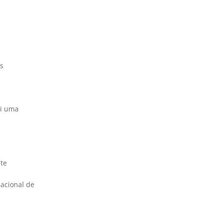
s
ui uma
te
acional de