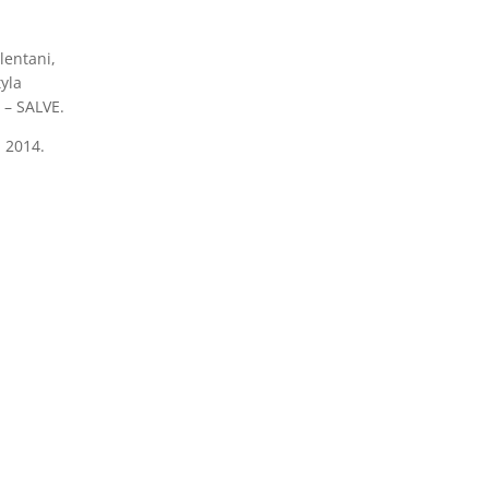
elentani,
tyla
 – SALVE.
. 2014.