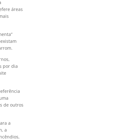
a
efere áreas
 mais
menta”
 existam
arrom.
rnos,
s por dia
ite
referência
tuma
s de outros
ara a
m, a
incêndios,