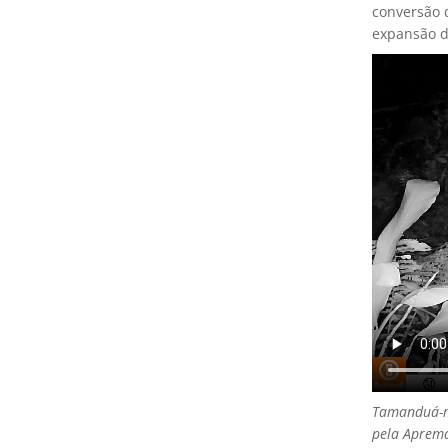
conversão 
expansão d
Tamanduá-m
pela Aprema