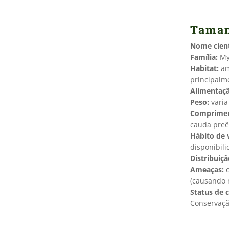
Tama
Nome cient
Família:
My
Habitat:
am
principalme
Alimentaç
Peso:
varia
Comprime
cauda preê
Hábito de 
disponibil
Distribuiçã
Ameaças:
c
(causando 
Status de 
Conservaçã