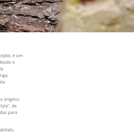
ctyla
), é um
desde o
da
inga,
 da
s origens:
tyla”, de
adas para
bitats,