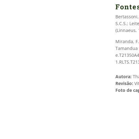
Fonte
Bertassoni, 
S.C.S.; Lei
(Linnaeus, 
Miranda, F.
Tamandua t
e.T21350A4
1.RLTS.T21
Autora:
Tha
Revisão:
Vi
Foto de ca