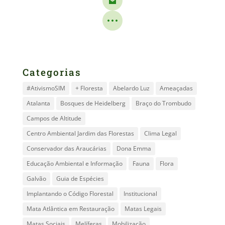
Categorias
#AtivismoSIM
+ Floresta
Abelardo Luz
Ameaçadas
Atalanta
Bosques de Heidelberg
Braço do Trombudo
Campos de Altitude
Centro Ambiental Jardim das Florestas
Clima Legal
Conservador das Araucárias
Dona Emma
Educação Ambiental e Informação
Fauna
Flora
Galvão
Guia de Espécies
Implantando o Código Florestal
Institucional
Mata Atlântica em Restauração
Matas Legais
Matas Sociais
Melíferas
Mobilização