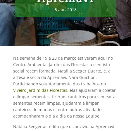
5 abr, 2018
Na semana de 19 a 23 de março estiveram aqui no
Centro Ambiental Jardim das Florestas a cientista
social recém formada, Natália Seeger Duarte, e, a
artesã e sócia da Apremavi, Nara Guichon.
Participando voluntariamente dos trabalhos no
Viveiro Jardim das Florestas
, elas ajudaram a coletar
e limpar sementes, fizeram canteiros para semear as
sementes recém limpas, ajudaram a limpar
canteiros de mudas e, entre outras atividades,
acompanharam o dia a dia da nossa Equipe.
Natália Seeger acredita que o convívio na Apremavi