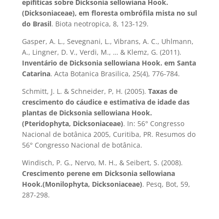
epifíticas sobre Dicksonia sellowiana Hook.
(Dicksoniaceae), em floresta ombrófila mista no sul
do Brasil
. Biota neotropica, 8, 123-129.
Gasper, A. L., Sevegnani, L., Vibrans, A. C., Uhlmann,
A., Lingner, D. V., Verdi, M., … & Klemz, G. (2011).
Inventário de Dicksonia sellowiana Hook. em Santa
Catarina
. Acta Botanica Brasilica, 25(4), 776-784.
Schmitt, J. L. & Schneider, P, H. (2005).
Taxas de
crescimento do cáudice e
estimativa de idade das
plantas de Dicksonia sellowiana Hook.
(Pteridophyta,
Dicksoniaceae)
. In: 56° Congresso
Nacional de botânica 2005, Curitiba, PR. Resumos
do
56° Congresso Nacional de botânica.
Windisch, P. G., Nervo, M. H., & Seibert, S. (2008).
Crescimento perene em Dicksonia sellowiana
Hook.(Monilophyta, Dicksoniaceae)
. Pesq, Bot, 59,
287-298.