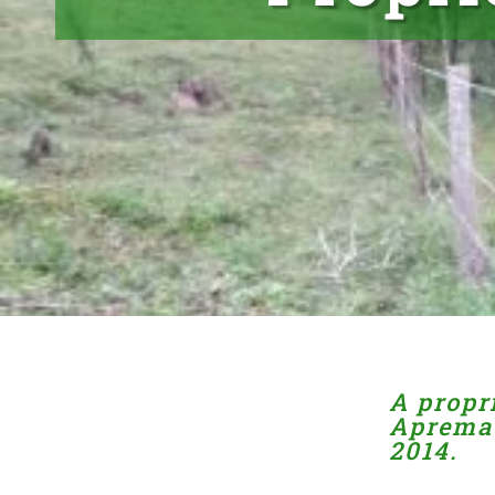
A propr
Apremav
2014.