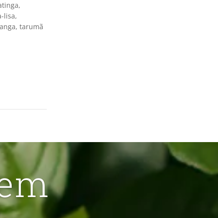
atinga,
-lisa,
itanga, tarumã
 em