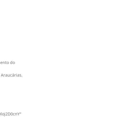
mento do
 Araucárias.
loj2D0cnY"