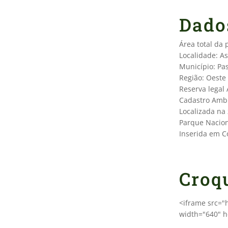
Dado
Área total da
Localidade: A
Município: Pa
Região: Oeste
Reserva legal
Cadastro Ambi
Localizada na
Parque Nacion
Inserida em C
Croq
<iframe src=
width="640" h