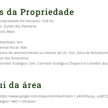
s da Propriedade
 propriedade em hectares: 14,8 ha
ss. Zumbi dos Palmares
ssos Maia
 Averbada: Sim
ental Rural: Não
 zona de amortecimento ou interior de UC: Sim. Zona de Amorteci
al das Araucárias.
orredor Ecológico: Sim. Corredor Ecológico Chapecó e Corredor das
ui da área
"https://www.google.com/maps/d/embed?mid=1_vA3HStuLJu_-pqR7Q
eight="480"></iframe>