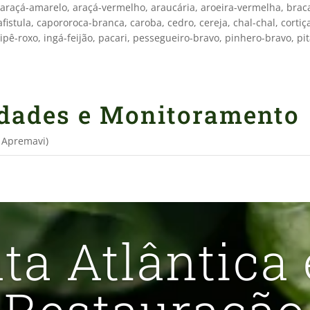
 araçá-amarelo, araçá-vermelho, araucária, aroeira-vermelha, brac
fistula, capororoca-branca, caroba, cedro, cereja, chal-chal, cortiça
 ipê-roxo, ingá-feijão, pacari, pessegueiro-bravo, pinhero-bravo, p
idades e Monitoramento
e Apremavi)
ta Atlântica