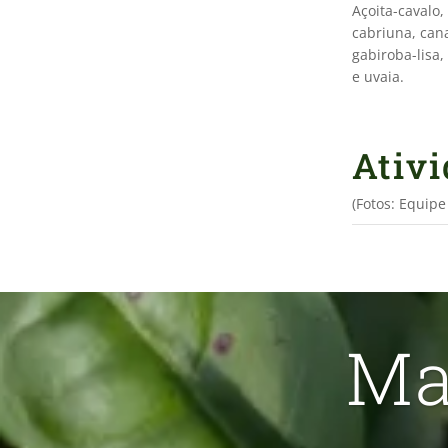
Açoita-cavalo,
cabriuna, cana
gabiroba-lisa,
e uvaia.
Ativ
(Fotos: Equip
Ma