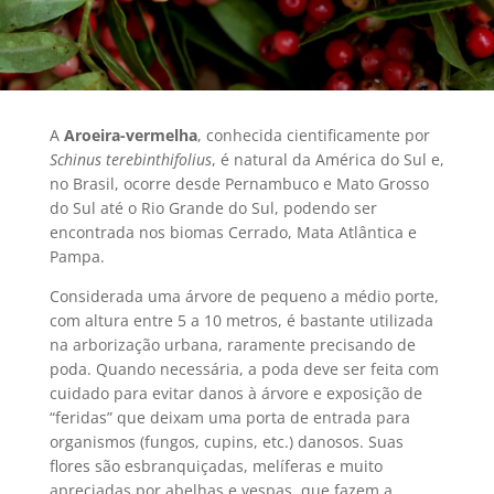
A
Aroeira-vermelha
, conhecida cientificamente por
Schinus terebinthifolius
, é natural da América do Sul e,
no Brasil, ocorre desde Pernambuco e Mato Grosso
do Sul até o Rio Grande do Sul, podendo ser
encontrada nos biomas Cerrado, Mata Atlântica e
Pampa.
Considerada uma árvore de pequeno a médio porte,
com altura entre 5 a 10 metros, é bastante utilizada
na arborização urbana, raramente precisando de
poda. Quando necessária, a poda deve ser feita com
cuidado para evitar danos à árvore e exposição de
“feridas” que deixam uma porta de entrada para
organismos (fungos, cupins, etc.) danosos. Suas
flores são esbranquiçadas, melíferas e muito
apreciadas por abelhas e vespas, que fazem a