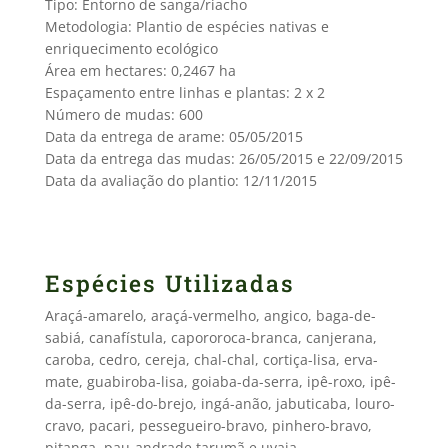
Tipo: Entorno de sanga/riacho
Metodologia: Plantio de espécies nativas e
enriquecimento ecológico
Área em hectares: 0,2467 ha
Espaçamento entre linhas e plantas: 2 x 2
Número de mudas: 600
Data da entrega de arame: 05/05/2015
Data da entrega das mudas: 26/05/2015 e 22/09/2015
Data da avaliação do plantio: 12/11/2015
Espécies Utilizadas
Araçá-amarelo, araçá-vermelho, angico, baga-de-
sabiá, canafístula, capororoca-branca, canjerana,
caroba, cedro, cereja, chal-chal, cortiça-lisa, erva-
mate, guabiroba-lisa, goiaba-da-serra, ipê-roxo, ipê-
da-serra, ipê-do-brejo, ingá-anão, jabuticaba, louro-
cravo, pacari, pessegueiro-bravo, pinhero-bravo,
pitanga, pau-andrade tarumã e uvaia.