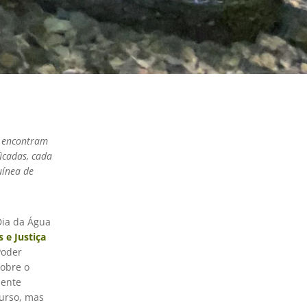
e encontram
icadas, cada
uínea de
Dia da Água
 e Justiça
Poder
sobre o
nente
curso, mas