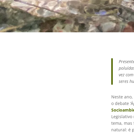
Present
poluída
vez com
seres h
Neste ano,
o debate ‘Á
Socioambi
Legislativo
tema, mas 
natural: é