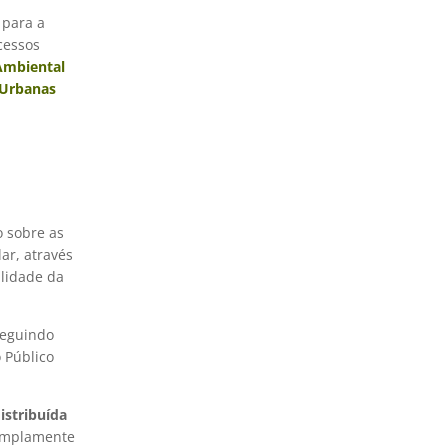
 para a
cessos
Ambiental
 Urbanas
o sobre as
ar, através
lidade da
seguindo
o Público
istribuída
amplamente