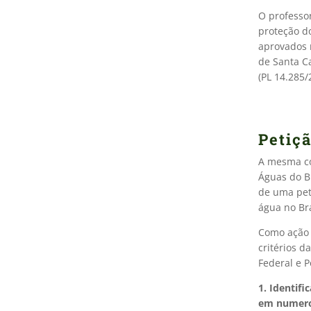
O professo
proteção do
aprovados 
de Santa C
(PL 14.285
Petiçã
A mesma co
Águas do B
de uma pet
água no Br
Como ação 
critérios d
Federal e P
1. Identif
em numeros