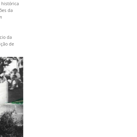
histórica
ções da
m
cio da
ição de