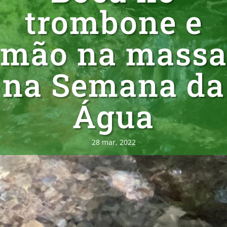
trombone e
mão na mass
na Semana da
Água
28 mar, 2022