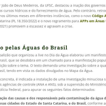
r João de Deus Medeiros, da UFSC, destacou a inação dos governos
s cursos hídricos e do fornecimento de água. Pelo contrário, retro
nos últimos meses em diferentes instâncias, como o novo
Código 
atarina (PL 18.350/2022) e o novo regramento para
APPs em Áreas
/2021) promovem a escassez e agravam a crise.
o pelas Águas do Brasil
alizão que organizou a live no Dia da Água elaborou um manifest
rasil, que se desdobra em um chamado para a manifestação popul
ição sobre o tema. O texto demanda uma investigação sobre a qua
asil, tendo em vista os dados divulgados no Mapa da Água.
concreta, é indicada a instalação de uma investigação minuciosa 
as agências de controle (ANA e ANS), sob a supervisão do Ministéri
olícia Federal, para apurar os seguintes fatos determinados:
icação das causas e dos responsáveis pela contaminação da água d
as cidades do Estado de Santa Catarina, e do Brasil,
conforme 