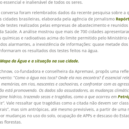
o essencial e inalienável de todos os seres.
 conversa foram relembrados dados da recente pesquisa sobre a 
s cidades brasileiras, elaborada pela agência de jornalismo
Repórt
de testes realizados pelas empresas de abastecimento e reunidos
 da Saúde. A análise mostrou que mais de 700 cidades apresentar
 químicas e radioativas acima do limite permitido pelo Ministério
ados alarmantes, a inexistência de informações: quase metade dos
nformaram os resultados dos testes feitos na água.
 Mapa da Água e a situação na sua cidade.
chnow, co-fundadora e conselheira da Apremavi, propôs uma refl
vento: “
Como a água nos toca? Onde ela nos encontra? É essencial re
 memórias, em rios, nascentes e cachoeiras, e confrontar com as agres
ão está promovendo. Os dados são assustadores, as mudanças climátic
gime hídrico, trazendo secas e tragédias, como a que ocorreu em
Petró
te”
. Vale ressaltar que tragédias como a citada não devem ser class
ais”, mas sim antrópicas, até mesmo previsíveis, a partir de uma 
or mudanças no uso do solo, ocupação de APPs e descaso do Esta
s florestas.