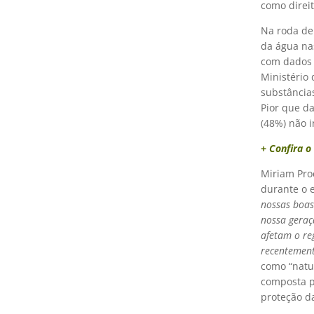
como direit
Na roda de
da água na
com dados 
Ministério
substâncias
Pior que d
(48%) não i
+ Confira o
Miriam Pro
durante o e
nossas boas
nossa geraç
afetam o re
recentemen
como “natur
composta p
proteção da