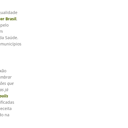
qualidade
er Brasil
,
 pelo
am
 da Saúde.
 municípios
exão
lembrar
sões que
as já
polis
ificadas
receita
do na