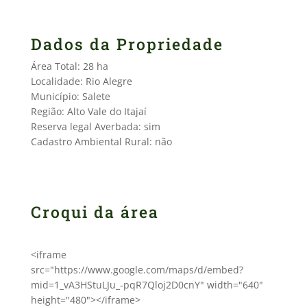
Dados da Propriedade
Área Total: 28 ha
Localidade: Rio Alegre
Município: Salete
Região: Alto Vale do Itajaí
Reserva legal Averbada: sim
Cadastro Ambiental Rural: não
Croqui da área
<iframe
src="https://www.google.com/maps/d/embed?
mid=1_vA3HStuLJu_-pqR7Qloj2D0cnY" width="640"
height="480"></iframe>