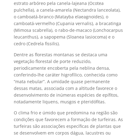
estrato arbóreo pela canela-lajeana (Ocotea
pulchella), a canela-amarela (Nectandra lanceolata),
o camboatá-branco (Matayba elaeagnoides), o
camboatá-vermelho (Cupania vernalis), a bracatinga
(Mimosa scabrella), o rabo-de-macaco (Lonchocarpus
leucanthus), a sapopema (Sloanea lasiocoma) e o
cedro (Cedrela fissilis).
Dentre as florestas montanas se destaca uma
vegetação florestal de porte reduzido,
periodicamente encoberta pela neblina densa,
conferindo-lhe caráter higrofílico, conhecida como
“mata nebular”. A umidade quase permanente
dessas matas, associada com a altitude favorece o
desenvolvimento de inúmeras espécies de epífitos,
notadamente liquens, musgos e pteridófitas.
O clima frio e úmido que predomina na região são
condições que favorecem a formação de turfeiras. As
turfeiras são associações específicas de plantas que
se desenvolvem em corpos dágua, lacustres ou