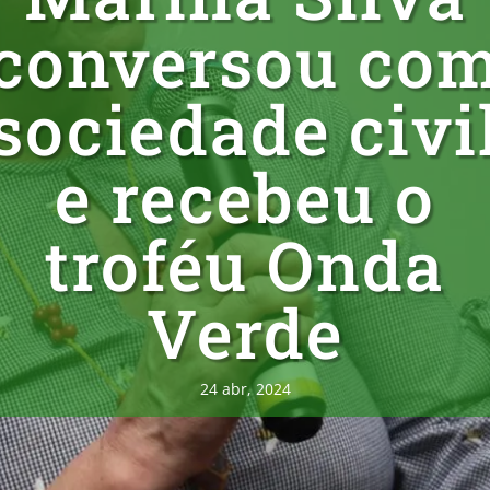
conversou co
sociedade civi
e recebeu o
troféu Onda
Verde
24 abr, 2024