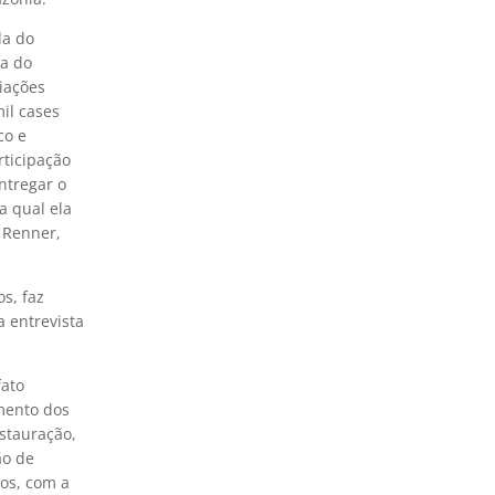
da do
ga do
iações
il cases
co e
rticipação
ntregar o
a qual ela
 Renner,
s, faz
 entrevista
fato
mento dos
stauração,
ão de
sos, com a