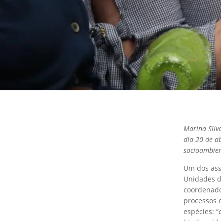
Marina Silv
dia 20 de a
socioambien
Um dos ass
Unidades d
coordenado
processos 
espécies: “