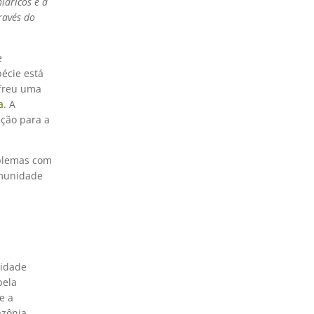
ídricos e a
ravés do
e
pécie está
ofreu uma
a
. A
ição para a
oblemas com
omunidade
lidade
pela
e a
zônia.