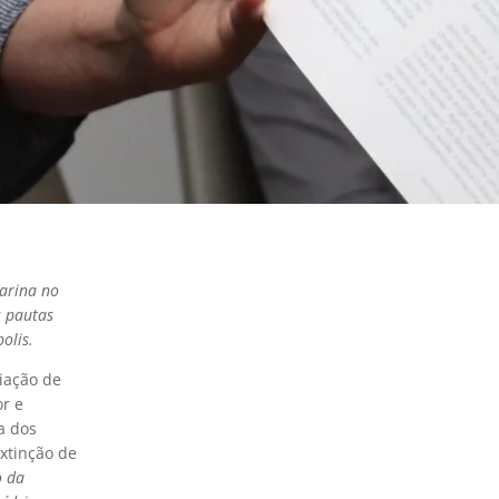
arina no
s pautas
olis.
iação de
or e
a dos
xtinção de
o da