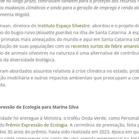
ade no longo prazo, contribuem também para a proteção dos recursos h
as mudanças climáticas e ainda para a geração de emprego e renda at
comenta Wigold.
naan, diretora do
Instituto Espaço Silvestre
, abordou e o projeto d
o do bugio-ruivo (
Alouatta guariba
) na ilha de Santa Catarina. A es
5 primatas mais ameaçados do mundo e aqui em Santa Catarina s
edução de suas populações com os
recentes surtos de febre amarel
o de animais silvestres na natureza é uma alternativa de contribu
 da diversidade biológica.
am abordados assuntos relativos à crise climática no estado, pr
ção imobiliária e outros impactos ambientais que preocupam a c
sta.
ressão de Ecologia para Marina Silva
idade foi entregue à Ministra, o troféu Onda Verde, como Persona
 do
Prêmio Expressão de Ecologia
. A cerimônia de premiação, feita 
os 30 anos do prêmio, havia sido realizada em 2023, época em qu
ão pôde comparecer por conta de uma agenda emergencial na Ama