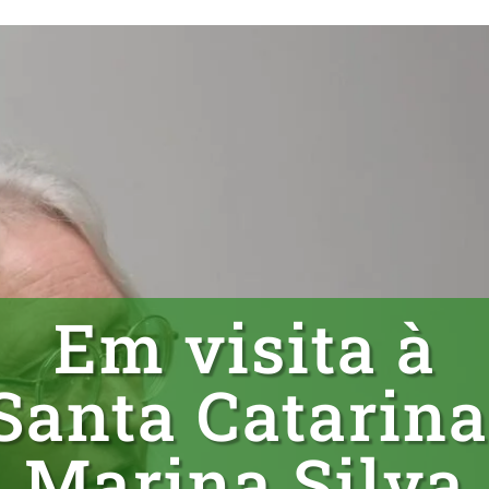
A Mata Atlântica
Sobre
Viveiro
Centro Ambien
Em visita à
Santa Catarina
Marina Silva