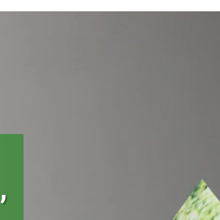
Home
Portal Ambiental
Ecoloja
Fale conosco
tal
Projetos
Notícias
DOE
,