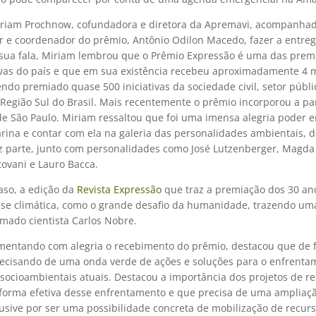
riam Prochnow, cofundadora e diretora da Apremavi, acompanha
r e coordenador do prêmio, Antônio Odilon Macedo, fazer a entre
 sua fala, Miriam lembrou que o Prêmio Expressão é uma das prem
vas do país e que em sua existência recebeu aproximadamente 4 m
tendo premiado quase 500 iniciativas da sociedade civil, setor públi
 Região Sul do Brasil. Mais recentemente o prêmio incorporou a pa
de São Paulo. Miriam ressaltou que foi uma imensa alegria poder e
rina e contar com ela na galeria das personalidades ambientais, d
 parte, junto com personalidades como José Lutzenberger, Magda
ovani e Lauro Bacca.
aso, a edição da
Revista Expressão
que traz a premiação dos 30 ano
rise climática, como o grande desafio da humanidade, trazendo uma
mado cientista Carlos Nobre.
mentando com alegria o recebimento do prêmio, destacou que de 
ecisando de uma onda verde de ações e soluções para o enfrenta
socioambientais atuais. Destacou a importância dos projetos de re
orma efetiva desse enfrentamento e que precisa de uma ampliaç
lusive por ser uma possibilidade concreta de mobilização de recur