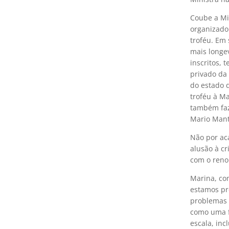
Coube a Mi
organizado
troféu. Em
mais longe
inscritos, 
privado da
do estado 
troféu à Ma
também faz
Mario Mant
Não por ac
alusão à c
com o reno
Marina, co
estamos pr
problemas 
como uma f
escala, inc