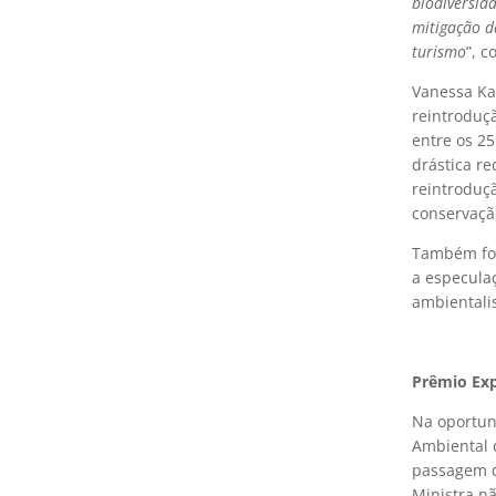
biodiversid
mitigação d
turismo
”, 
Vanessa Ka
reintroduçã
entre os 2
drástica r
reintroduçã
conservação
Também for
a especula
ambientali
Prêmio Exp
Na oportun
Ambiental
passagem d
Ministra n