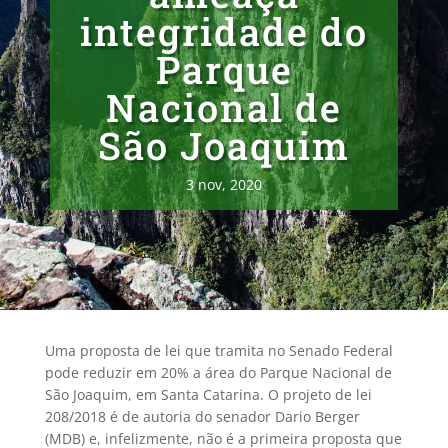
integridade do
Parque
Nacional de
São Joaquim
3 nov, 2020
Uma proposta de lei que tramita no Senado Federal
pode reduzir em 20% a área do Parque Nacional de
São Joaquim, em Santa Catarina. O projeto de lei
208/2018 é de autoria do senador Dario Berger
(MDB) e, infelizmente, não é a primeira proposta que