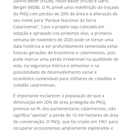
Dalírio Beber (PSDB), Paulo Bauer (PSDB) e Dário
Berger (MDB). O PL prevê uma redefinição do traçado
do PNSJ com perdas de 20% de área e a alteração de
seu nome para “Parque Nacional da Serra
Catarinense”. Caso o projeto seja colocado em
votação e aprovado nos próximos dias, a primeira
semana de novembro de 2020 pode se tornar uma
data histórica a ser profundamente lamentada pelas
futuras gerações de brasileiros e catarinenses, pois
pode marcar uma perda irreversível na qualidade de
vida, na segurança hídrica e alimentar e na
possibilidade de desenvolvimento social e
econômico sustentável para milhares de cidadãos e
cidadãs catarinenses.
É importante esclarecer à população de que a
diminuição em 20% de área protegida do PNSJ,
prevista no PL dos parlamentares catarinenses, não
significa “apenas” a perda de 10 mil hectares de área
de conservação. O PNSJ, que foi criado em 1961 para
recuperar ecossistemas amplamente explorados e