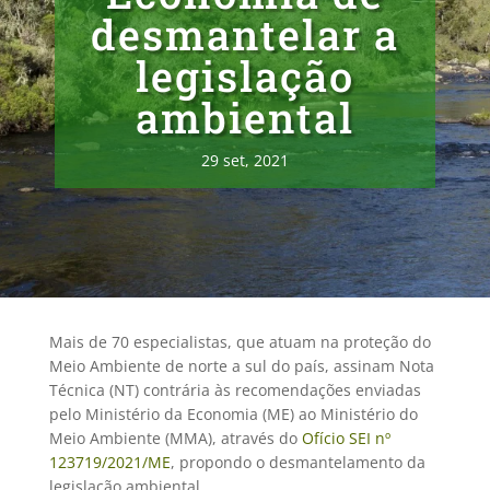
desmantelar a
legislação
ambiental
29 set, 2021
Mais de 70 especialistas, que atuam na proteção do
Meio Ambiente de norte a sul do país, assinam Nota
Técnica (NT) contrária às recomendações enviadas
pelo Ministério da Economia (ME) ao Ministério do
Meio Ambiente (MMA), através do
Ofício SEI nº
123719/2021/ME
, propondo o desmantelamento da
legislação ambiental.