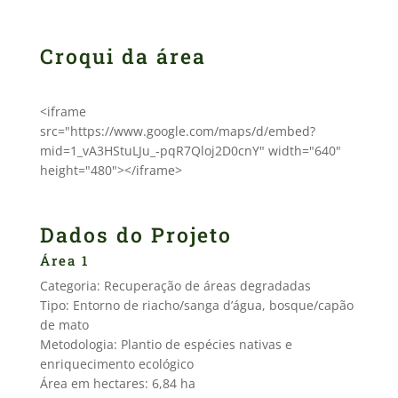
Croqui da área
<iframe
src="https://www.google.com/maps/d/embed?
mid=1_vA3HStuLJu_-pqR7Qloj2D0cnY" width="640"
height="480"></iframe>
Dados do Projeto
Área 1
Categoria: Recuperação de áreas degradadas
Tipo: Entorno de riacho/sanga d’água, bosque/capão
de mato
Metodologia: Plantio de espécies nativas e
enriquecimento ecológico
Área em hectares: 6,84 ha