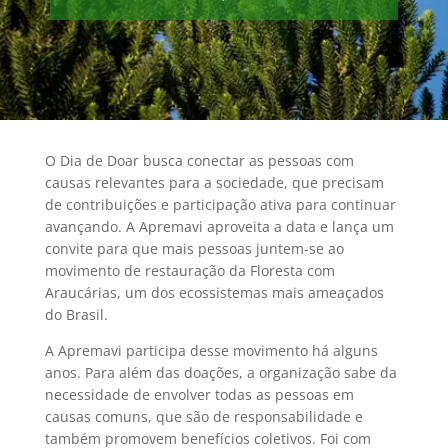
O Dia de Doar busca conectar as pessoas com
causas relevantes para a sociedade, que precisam
de contribuições e participação ativa para continuar
avançando. A Apremavi aproveita a data e lança um
convite para que mais pessoas juntem-se ao
movimento de restauração da Floresta com
Araucárias, um dos ecossistemas mais ameaçados
do Brasil.
A Apremavi participa desse movimento há alguns
anos. Para além das doações, a organização sabe da
necessidade de envolver todas as pessoas em
causas comuns, que são de responsabilidade e
também promovem benefícios coletivos. Foi com