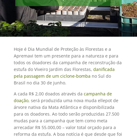
Hoje é Dia Mundial de Proteção às Florestas e a
Apremavi tem um presente para a natureza e para
todos os doadores da campanha de reconstrução da
estufa do Viveiro Jardim das Florestas,
danificada
pela passagem de um ciclone-bomba
no Sul do
Brasil no dia 30 de junho.
A cada R$ 2,00 doados através da
campanha de
doação
, será produzida uma nova muda ellepot de
árvore nativa da Mata Atlântica e disponibilizada
para os doadores. Ao todo serão produzidas 27.500
mudas para a campanha que tem como meta
arrecadar R$ 55.000,00 – valor total orçado para a
reforma da estufa. A boa notícia é que desde que foi