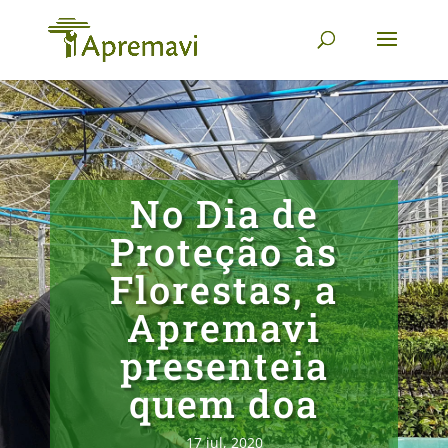
No Dia de
Proteção às
Florestas, a
Apremavi
presenteia
quem doa
17 jul, 2020