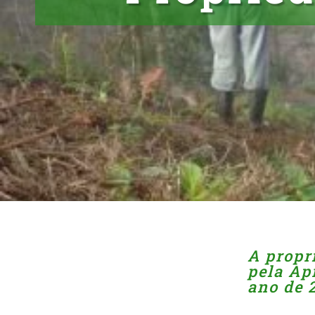
A propr
pela Ap
ano de 