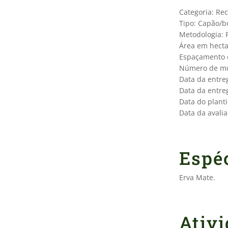
Categoria: Re
Tipo: Capão/
Metodologia: P
Área em hecta
Espaçamento en
Número de mu
Data da entre
Data da entre
Data do planti
Data da avalia
Espéc
Erva Mate.
Ativ