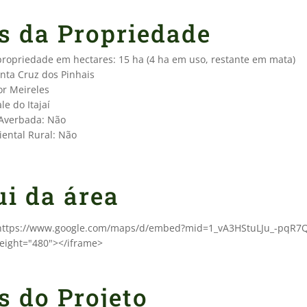
s da Propriedade
 propriedade em hectares: 15 ha (4 ha em uso, restante em mata)
anta Cruz dos Pinhais
or Meireles
le do Itajaí
 Averbada: Não
ental Rural: Não
ui da área
"https://www.google.com/maps/d/embed?mid=1_vA3HStuLJu_-pqR7Q
eight="480"></iframe>
s do Projeto