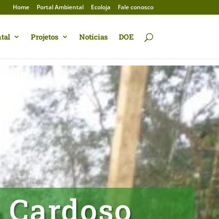
Home
Portal Ambiental
Ecoloja
Fale conosco
tal
Projetos
Notícias
DOE
 Cardoso