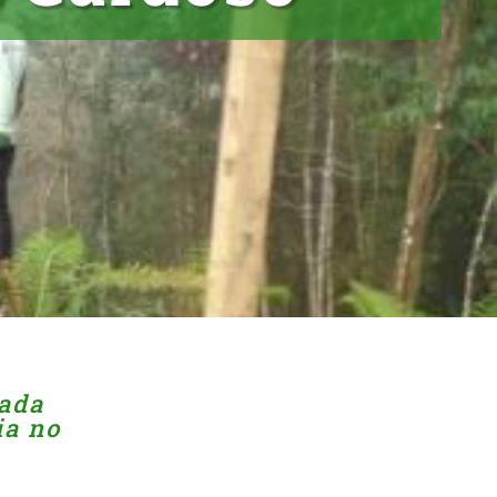
rada
ia no