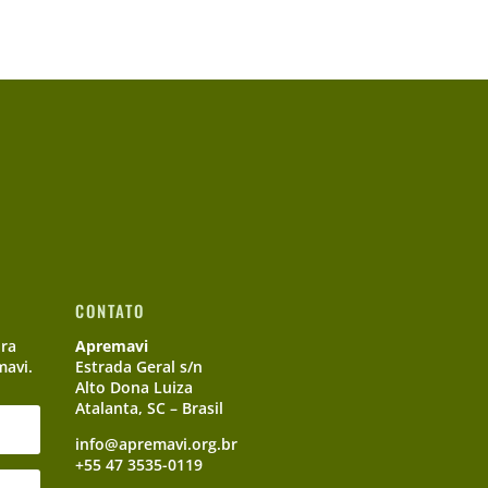
CONTATO
ara
Apremavi
mavi.
Estrada Geral s/n
Alto Dona Luiza
Atalanta, SC – Brasil
info@apremavi.org.br
+55 47 3535-0119