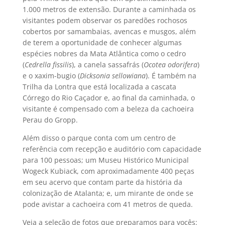
1.000 metros de extensão. Durante a caminhada os
visitantes podem observar os paredões rochosos
cobertos por samambaias, avencas e musgos, além
de terem a oportunidade de conhecer algumas
espécies nobres da Mata Atlântica como o cedro
(
Cedrella fissilis
), a canela sassafrás (
Ocotea odorifera
)
e o xaxim-bugio (
Dicksonia sellowiana
). É também na
Trilha da Lontra que está localizada a cascata
Córrego do Rio Caçador e, ao final da caminhada, o
visitante é compensado com a beleza da cachoeira
Perau do Gropp.
Além disso o parque conta com um centro de
referência com recepção e auditório com capacidade
para 100 pessoas; um Museu Histórico Municipal
Wogeck Kubiack, com aproximadamente 400 peças
em seu acervo que contam parte da história da
colonização de Atalanta; e, um mirante de onde se
pode avistar a cachoeira com 41 metros de queda.
Veja a seleção de fotos que preparamos para vocês: