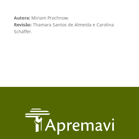
Autora:
Miriam Prochnow.
Revisão:
Thamara Santos de Almeida e Carolina
Schäffer.