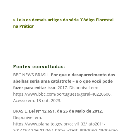
> Leia os demais artigos da série ‘Código Florestal
na Prática’
Fontes consultadas:
BBC NEWS BRASIL.
Por que o desaparecimento das
abelhas seria uma catástrofe – e o que você pode
fazer para evitar isso
. 2017. Disponível em:
https://www.bbc.com/portuguese/geral-40220606.
Acesso em: 13 out. 2023.
BRASIL.
Lei Nº 12.651, de 25 de Maio de 2012.
Disponível em:
https://www.planalto.gov.br/ccivil_03/_ato2011-
2014/2012/lei/l12651.htm#:~:text=III%20%2D%20ação