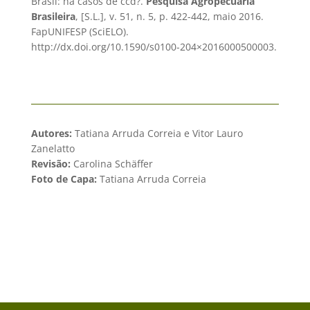
Brasil: há casos de ccd?.
Pesquisa Agropecuária
Brasileira
, [S.L.], v. 51, n. 5, p. 422-442, maio 2016.
FapUNIFESP (SciELO).
http://dx.doi.org/10.1590/s0100-204×2016000500003.
Autores:
Tatiana Arruda Correia e Vitor Lauro
Zanelatto
Revisão:
Carolina Schäffer
Foto de Capa:
Tatiana Arruda Correia