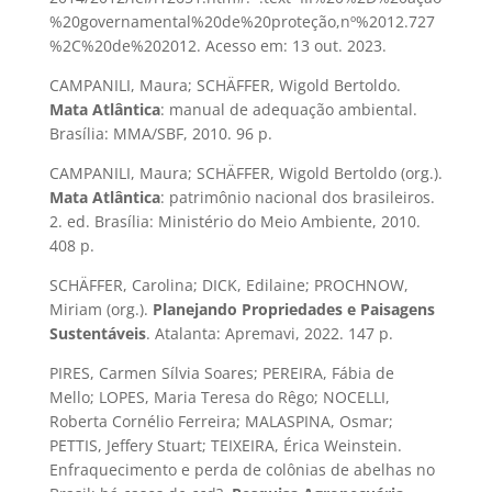
%20governamental%20de%20proteção,nº%2012.727
%2C%20de%202012. Acesso em: 13 out. 2023.
CAMPANILI, Maura; SCHÄFFER, Wigold Bertoldo.
Mata Atlântica
: manual de adequação ambiental.
Brasília: MMA/SBF, 2010. 96 p.
CAMPANILI, Maura; SCHÄFFER, Wigold Bertoldo (org.).
Mata Atlântica
: patrimônio nacional dos brasileiros.
2. ed. Brasília: Ministério do Meio Ambiente, 2010.
408 p.
SCHÄFFER, Carolina; DICK, Edilaine; PROCHNOW,
Miriam (org.).
Planejando Propriedades e Paisagens
Sustentáveis
. Atalanta: Apremavi, 2022. 147 p.
PIRES, Carmen Sílvia Soares; PEREIRA, Fábia de
Mello; LOPES, Maria Teresa do Rêgo; NOCELLI,
Roberta Cornélio Ferreira; MALASPINA, Osmar;
PETTIS, Jeffery Stuart; TEIXEIRA, Érica Weinstein.
Enfraquecimento e perda de colônias de abelhas no