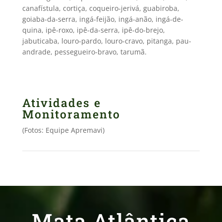
canafístula, cortiça, coqueiro-jerivá, guabiroba,
goiaba-da-serra, ingá-feijão, ingá-anão, ingá-de-
quina, ipê-roxo, ipê-da-serra, ipê-do-brejo,
jabuticaba, louro-pardo, louro-cravo, pitanga, pau-
andrade, pessegueiro-bravo, tarumã.
Atividades e
Monitoramento
(Fotos: Equipe Apremavi)
Mata Atlântica