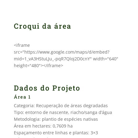
Croqui da área
<iframe
src="https://www.google.com/maps/d/embed?
mid=1_vA3HStuLJu_-pqR7Qloj2D0cnY" width="640"
height="480"></iframe>
Dados do Projeto
Área 1
Categoria: Recuperação de áreas degradadas
Tipo: entorno de nascente, riacho/sanga d’água
Metodologia: plantio de espécies nativas
Área em hectares: 0,7609 ha
Espaçamento entre linhas e plantas: 3×3