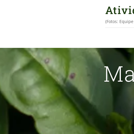
Ativ
(Fotos: Equip
Ma