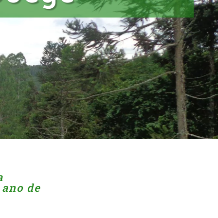
a
 ano de