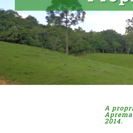
A propr
Apremav
2014.