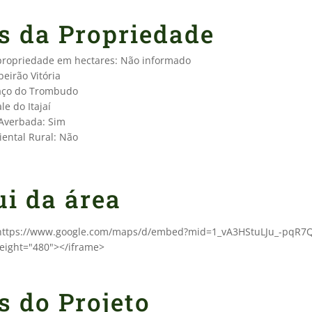
s da Propriedade
 propriedade em hectares: Não informado
beirão Vitória
raço do Trombudo
le do Itajaí
 Averbada: Sim
ental Rural: Não
ui da área
"https://www.google.com/maps/d/embed?mid=1_vA3HStuLJu_-pqR7Q
eight="480"></iframe>
s do Projeto