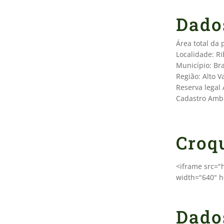
Dado
Área total da
Localidade: Ri
Município: B
Região: Alto Va
Reserva legal
Cadastro Ambi
Croq
<iframe src=
width="640" h
Dado