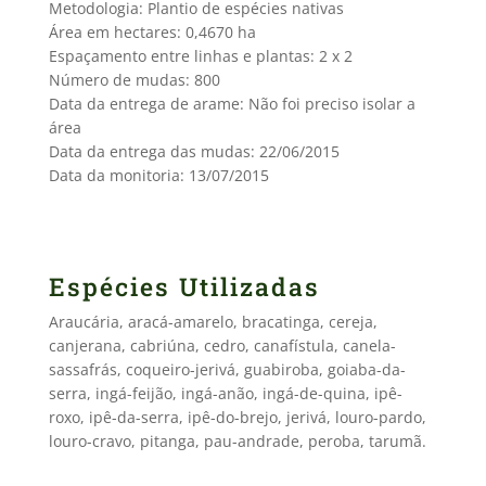
Metodologia: Plantio de espécies nativas
Área em hectares: 0,4670 ha
Espaçamento entre linhas e plantas: 2 x 2
Número de mudas: 800
Data da entrega de arame: Não foi preciso isolar a
área
Data da entrega das mudas: 22/06/2015
Data da monitoria: 13/07/2015
Espécies Utilizadas
Araucária, aracá-amarelo, bracatinga, cereja,
canjerana, cabriúna, cedro, canafístula, canela-
sassafrás, coqueiro-jerivá, guabiroba, goiaba-da-
serra, ingá-feijão, ingá-anão, ingá-de-quina, ipê-
roxo, ipê-da-serra, ipê-do-brejo, jerivá, louro-pardo,
louro-cravo, pitanga, pau-andrade, peroba, tarumã.