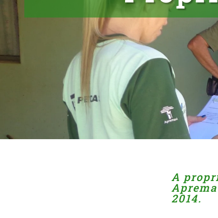
A propr
Apremav
2014.