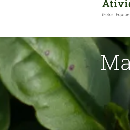
Ativ
(Fotos: Equip
Ma