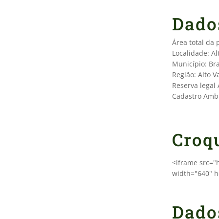
Dado
Área total da
Localidade: A
Município: B
Região: Alto Va
Reserva legal
Cadastro Ambi
Croq
<iframe src=
width="640" h
Dado