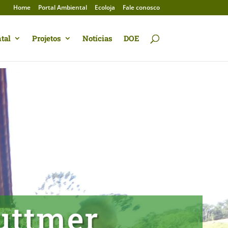
Home
Portal Ambiental
Ecoloja
Fale conosco
tal
Projetos
Notícias
DOE
uttmer