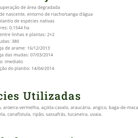
cuperação de área degradada
 de nascente, entorno de riacho/sanga d’água
lantio de espécies nativas
res: 0,1544 ha
ntre linhas e plantas: 2×2
das: 380
ga de arame: 16/12/2013
ga das mudas: 07/03/2014
o: imediato
ção do plantio: 14/04/2014
ies Utilizadas
, aroeira-vermelha, açoita-cavalo, araucária, angico, baga-de-maca
la, canafístula, ripão, sassafrás, tucaneira, uvaia.