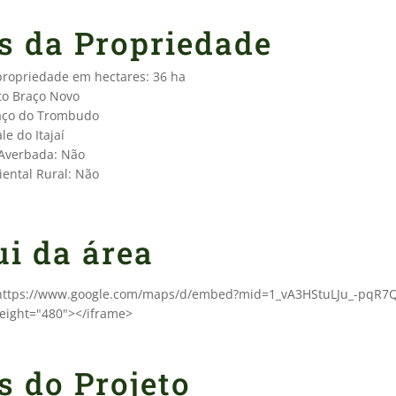
s da Propriedade
 propriedade em hectares: 36 ha
lto Braço Novo
raço do Trombudo
le do Itajaí
 Averbada: Não
ental Rural: Não
ui da área
"https://www.google.com/maps/d/embed?mid=1_vA3HStuLJu_-pqR7Q
eight="480"></iframe>
s do Projeto