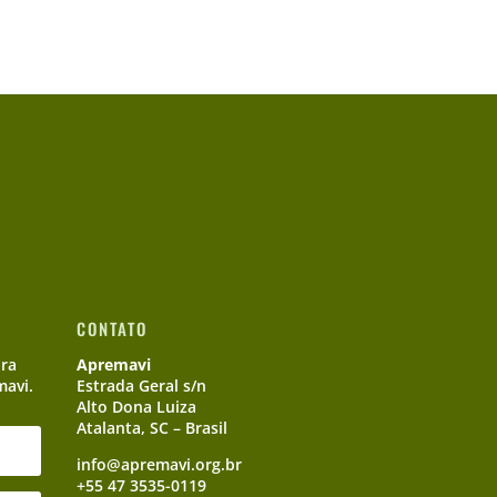
CONTATO
ara
Apremavi
mavi.
Estrada Geral s/n
Alto Dona Luiza
Atalanta, SC – Brasil
info@apremavi.org.br
+55 47 3535-0119