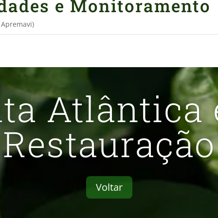
idades e Monitoramento
e Apremavi)
ta Atlântica
Restauração
Voltar