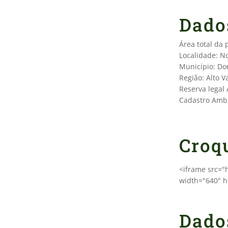
Dado
Área total da
Localidade: N
Município: D
Região: Alto Va
Reserva legal
Cadastro Ambi
Croq
<iframe src=
width="640" h
Dado