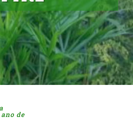
a
 ano de