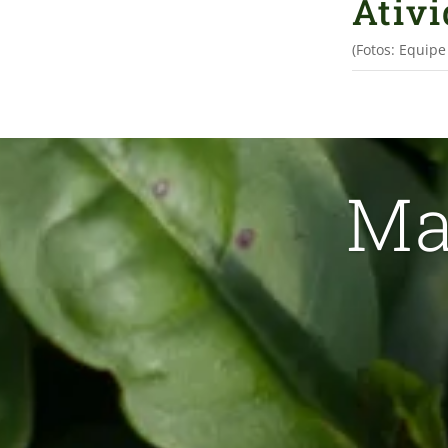
Ativ
(Fotos: Equip
Ma