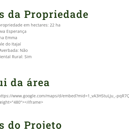
s da Propriedade
 propriedade em hectares: 22 ha
ova Esperança
ona Emma
le do Itajaí
 Averbada: Não
ental Rural: Sim
ui da área
"https://www.google.com/maps/d/embed?mid=1_vA3HStuLJu_-pqR7Q
eight="480"></iframe>
s do Projeto