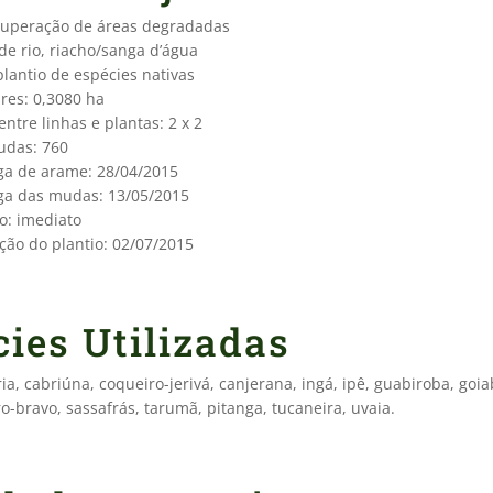
cuperação de áreas degradadas
de rio, riacho/sanga d’água
lantio de espécies nativas
res: 0,3080 ha
tre linhas e plantas: 2 x 2
das: 760
ga de arame: 28/04/2015
ga das mudas: 13/05/2015
o: imediato
ção do plantio: 02/07/2015
ies Utilizadas
ia, cabriúna, coqueiro-jerivá, canjerana, ingá, ipê, guabiroba, goia
o-bravo, sassafrás, tarumã, pitanga, tucaneira, uvaia.