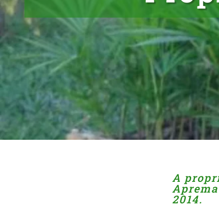
A propr
Apremav
2014.