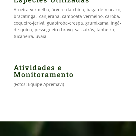
Aroeira-vermelha, árvore-da-china, baga-de-macaco,
bracatinga, canjerana, camboatá-vermelho, caroba,
coqueiro-jerivá, guabiroba-crespa, grumixama, ingá-
de-quina, pessegueiro-bravo, sassafrás, tanheiro,
tucaneira, uvaia.
Atividades e
Monitoramento
(Fotos: Equipe Apremavi)