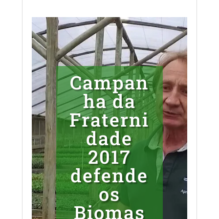
Campan
ha da
Fraterni
dade
2017
defende
os
Biomas