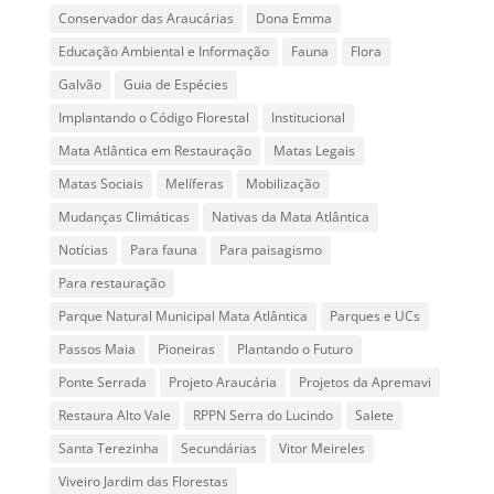
Conservador das Araucárias
Dona Emma
Educação Ambiental e Informação
Fauna
Flora
Galvão
Guia de Espécies
Implantando o Código Florestal
Institucional
Mata Atlântica em Restauração
Matas Legais
Matas Sociais
Melíferas
Mobilização
Mudanças Climáticas
Nativas da Mata Atlântica
Notícias
Para fauna
Para paisagismo
Para restauração
Parque Natural Municipal Mata Atlântica
Parques e UCs
Passos Maia
Pioneiras
Plantando o Futuro
Ponte Serrada
Projeto Araucária
Projetos da Apremavi
Restaura Alto Vale
RPPN Serra do Lucindo
Salete
Santa Terezinha
Secundárias
Vitor Meireles
Viveiro Jardim das Florestas