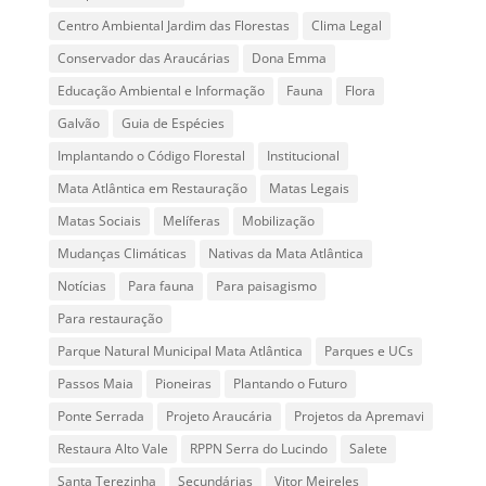
Centro Ambiental Jardim das Florestas
Clima Legal
Conservador das Araucárias
Dona Emma
Educação Ambiental e Informação
Fauna
Flora
Galvão
Guia de Espécies
Implantando o Código Florestal
Institucional
Mata Atlântica em Restauração
Matas Legais
Matas Sociais
Melíferas
Mobilização
Mudanças Climáticas
Nativas da Mata Atlântica
Notícias
Para fauna
Para paisagismo
Para restauração
Parque Natural Municipal Mata Atlântica
Parques e UCs
Passos Maia
Pioneiras
Plantando o Futuro
Ponte Serrada
Projeto Araucária
Projetos da Apremavi
Restaura Alto Vale
RPPN Serra do Lucindo
Salete
Santa Terezinha
Secundárias
Vitor Meireles