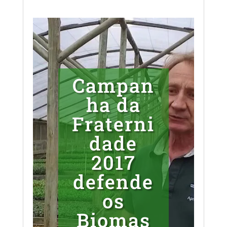
Campan
ha da
Fraterni
dade
2017
defende
os
Biomas