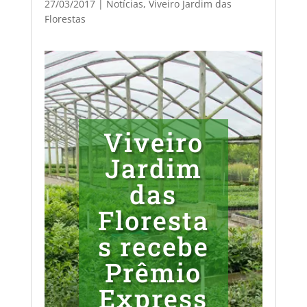
27/03/2017
|
Notícias
,
Viveiro Jardim das
Florestas
Viveiro
Jardim
das
Floresta
s recebe
Prêmio
Express