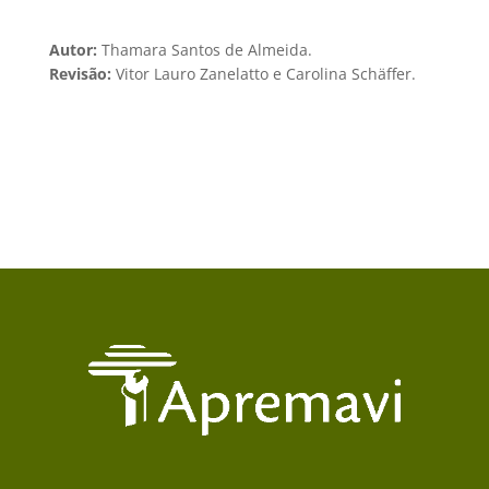
Autor:
Thamara Santos de Almeida.
Revisão:
Vitor Lauro Zanelatto e Carolina Schäffer
.