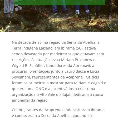
Na década de 80, na região da Serra da Abelha, a
Terra Indígena Laklãnõ, em Ibirama (SC), estava
sendo devastada por madeireiros que atuavam sem
restrições. A situação levou Miriam Prochnow e
Wigold B. Schäffer, fundadores da Apremavi, a
procurar orientações junto a Lauro Bacca e Lucia
Sevegnani, representantes da Acaprena. Os dois
foram os primeiros a mostrar para Miriam e Wigold o
que era uma ONG e a incentivá-los a criar uma
organização no Alto Vale do Itajaí, dedicada à causa
ambiental da região.
Os integrantes da Acaprena ainda visitaram Ibirama
e conheceram a Serra da Abelha, ajudando os