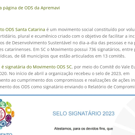
a página de ODS da Apremavi
o ODS Santa Catarina
é um movimento social constituído por volu
rtidário, plural e ecumênico criado com o objetivo de facilitar a i
vos de Desenvolvimento Sustentável no dia-a-dia das pessoas e na 
es catarinenses. Em SC o Movimento possui 736 signatários, entre
urídicas, de 68 municípios que estão articulados em 13 comitês.
 é signatária do Movimento ODS SC
, por meio do Comitê do Vale E
20. No início de abril a organização recebeu o selo de 2023, em
mento ao cumprimento dos
compromissos e realizações de ações in
mento dos ODS como signatário enviando o Relatório de Compromi