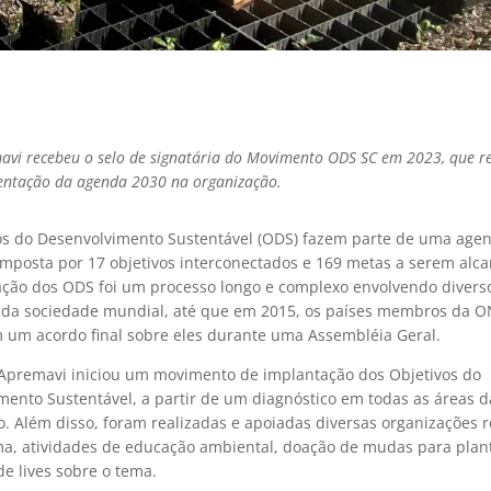
avi recebeu o selo de signatária do Movimento ODS SC em 2023, que r
ntação da agenda 2030 na organização.
os do Desenvolvimento Sustentável (ODS) fazem parte de uma age
mposta por 17 objetivos interconectados e 169 metas a serem alc
iação dos ODS foi um processo longo e complexo envolvendo divers
da sociedade mundial, até que em 2015, os países membros da 
 um acordo final sobre eles durante uma Assembléia Geral.
Apremavi iniciou um movimento de implantação dos Objetivos do
mento Sustentável, a partir de um diagnóstico em todas as áreas d
. Além disso, foram realizadas e apoiadas diversas organizações r
ma, atividades de educação ambiental, doação de mudas para plant
de lives sobre o tema.