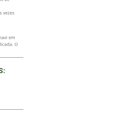
s vezes
mavi em
dicada. O
S: