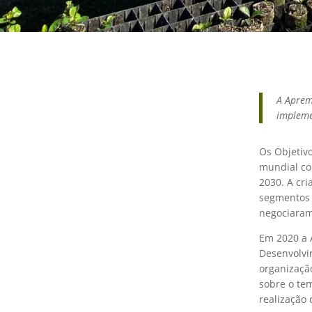
A Aprem
impleme
Os Objetiv
mundial co
2030. A cr
segmentos 
negociaram
Em 2020 a 
Desenvolvi
organização
sobre o te
realização 