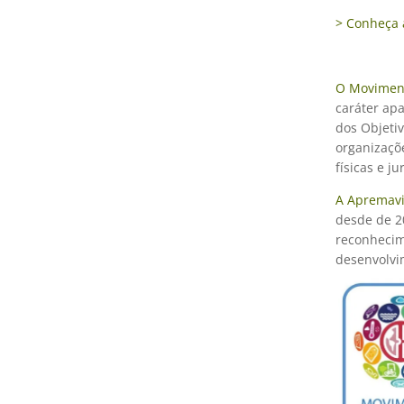
> Conheça 
O Moviment
caráter apa
dos Objeti
organizaçõ
físicas e j
A Apremavi
desde de 20
reconheci
desenvolvi