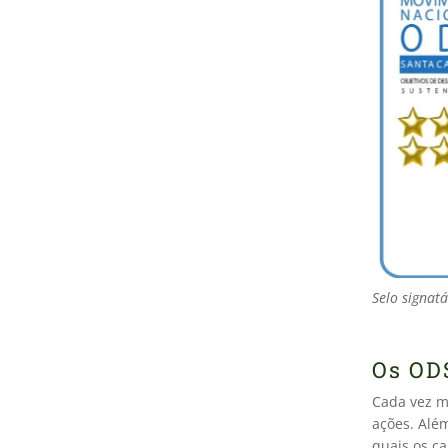
Selo signat
Os OD
Cada vez m
ações. Alé
quais os c