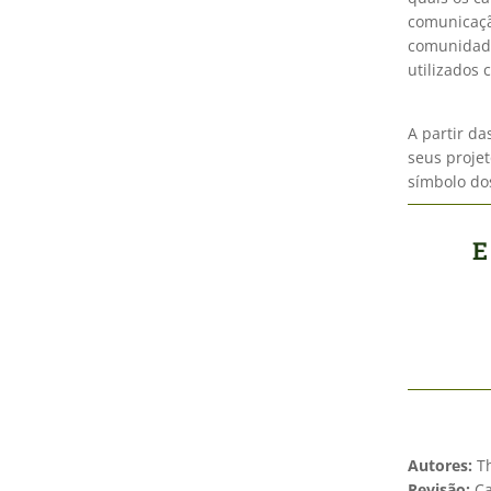
comunicaçã
comunidade
utilizados 
A partir d
seus projet
símbolo do
E
Autores:
T
Revisão:
Ca