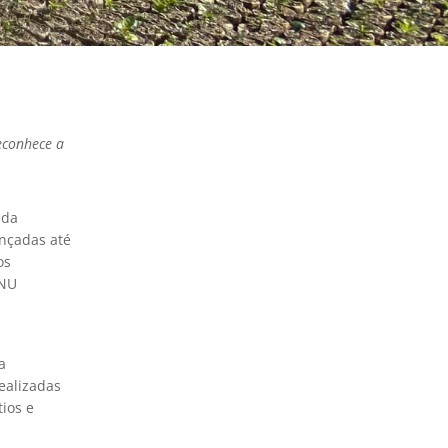
econhece a
nda
ançadas até
os
ONU
a
ealizadas
ios e